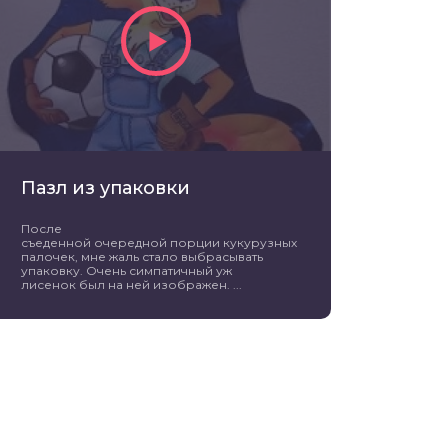
Пазл из упаковки
После
съеденной очередной порции кукурузных
палочек, мне жаль стало выбрасывать
упаковку. Очень симпатичный уж
лисенок был на ней изображен. ...