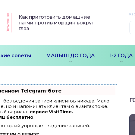
Кар
Популярное
Как приготовить домашние
патчи против морщин вокруг
глаз
кие советы
МАЛЫШ ДО ГОДА
1-2 ГОДА
венном Telegram-боте
Г
т — без ведения записи клиентов никуда. Мало
е, но и напоминать клиентам о визитах тоже.
ый вариант:
сервис VisitTime.
яц бесплатно
.
, который упрощает ведение записей:
ет им о визите;