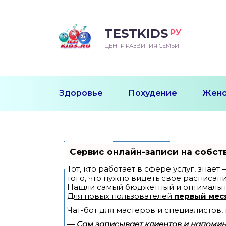
TESTKIDS
РУ
ВОРОЖДЕННЫЙ
БЕНОК УЧИТСЯ
ТСКИЙ САД
ЧАЛЬНАЯ ШКОЛА
ВОРИТЬ
ЦЕНТР РАЗВИТИЯ СЕМЬИ
УДНИЧОК
ЗВИВАЮЩИЕ ЗАНЯТИЯ
ЕШКОЛЬНЫЕ ЗАНЯТИЯ
ННЕЕ РАЗВИТИЕ
ОРОЙ МЕСЯЦ
ДГОТОВКА К ШКОЛЕ
ТАНИЕ ШКОЛЬНИКА
Здоровье
Похудение
Женс
ТАНИЕ ПОСЛЕ ГОДА
ТЫЙ МЕСЯЦ
ТАНИЕ ДОШКОЛЬНИКА
ОРОВЬЕ ШКОЛЬНИКА
ИУЧАЕМ К ГОРШКУ
ЛГОДА
Сервис онлайн-записи на собст
9 МЕСЯЦЕВ
Тот, кто работает в сфере услуг, знае
того, что нужно видеть свое расписани
Нашли самый бюджетный и оптимальн
12 МЕСЯЦЕВ
Для новых пользователей
первый мес
Чат-бот для мастеров и специалистов
ОБЛЕМЫ ПЕРВОГО
ДА
—
Сам записывает клиентов и напомина