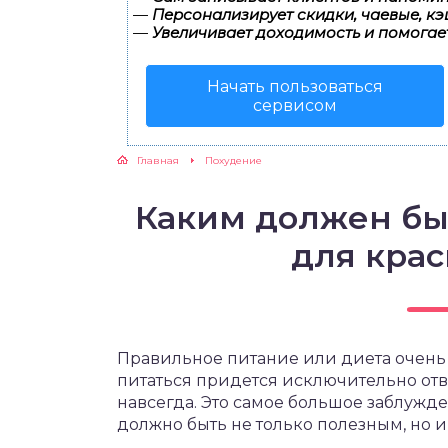
—
Персонализирует скидки, чаевые, кэ
—
Увеличивает доходимость и помогае
ЖУТСЯ ЗУБКИ
Начать пользоваться
РВЫЕ ШАГИ
сервисом
ИКОРМ
Главная
Похудение
ЕМ К ВРАЧУ
Каким должен бы
для кра
Правильное питание или диета очень м
питаться придется исключительно отв
навсегда. Это самое большое заблужд
должно быть не только полезным, но и