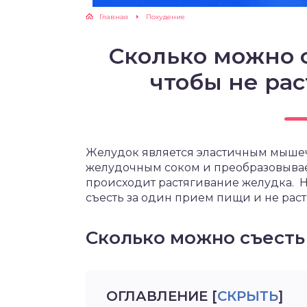
Главная
Похудение
ЖУТСЯ ЗУБКИ
Сколько можно 
РВЫЕ ШАГИ
чтобы не ра
ИКОРМ
ЕМ К ВРАЧУ
Желудок является эластичным мышеч
желудочным соком и преобразовывае
происходит растягивание желудка. Н
съесть за один прием пищи и не раст
Сколько можно съесть
ОГЛАВЛЕНИЕ
[
СКРЫТЬ
]