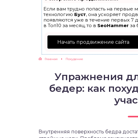
Если вам трудно попасть на первые м
ЖУТСЯ ЗУБКИ
технологию
Буст
, она ускоряет прод
появляются уже в течение первых 7 д
в Топ10 за месяц, то в
SeoHammer
за 
РВЫЕ ШАГИ
Начать продвижение сайта
ИКОРМ
Главная
Похудение
ЕМ К ВРАЧУ
Упражнения дл
бедер: как поху
учас
Внутренняя поверхность бедра доста