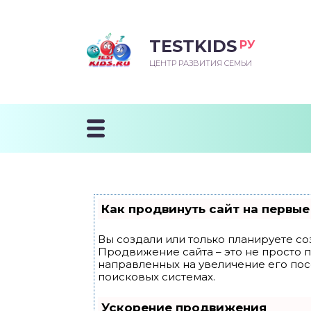
TESTKIDS
РУ
ВОРОЖДЕННЫЙ
БЕНОК УЧИТСЯ
ТСКИЙ САД
ЧАЛЬНАЯ ШКОЛА
ВОРИТЬ
ЦЕНТР РАЗВИТИЯ СЕМЬИ
УДНИЧОК
ЗВИВАЮЩИЕ ЗАНЯТИЯ
ЕШКОЛЬНЫЕ ЗАНЯТИЯ
ННЕЕ РАЗВИТИЕ
ОРОЙ МЕСЯЦ
ДГОТОВКА К ШКОЛЕ
ТАНИЕ ШКОЛЬНИКА
ТАНИЕ ПОСЛЕ ГОДА
ТЫЙ МЕСЯЦ
ТАНИЕ ДОШКОЛЬНИКА
ОРОВЬЕ ШКОЛЬНИКА
ИУЧАЕМ К ГОРШКУ
ЛГОДА
Как продвинуть сайт на первые
9 МЕСЯЦЕВ
Вы создали или только планируете соз
Продвижение сайта – это не просто 
12 МЕСЯЦЕВ
направленных на увеличение его по
поисковых системах.
ОБЛЕМЫ ПЕРВОГО
Ускорение продвижения
ДА