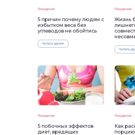
Похудение
Похудение
5 причин почему людям с
Жизнь б
избытком веса без
лишнего
углеводов не обойтись
совмест
несовм
Читать далее
Читать д
Похудение
Похудение
5 побочных эффектов
Как рас
диет, вредящих
порцию,