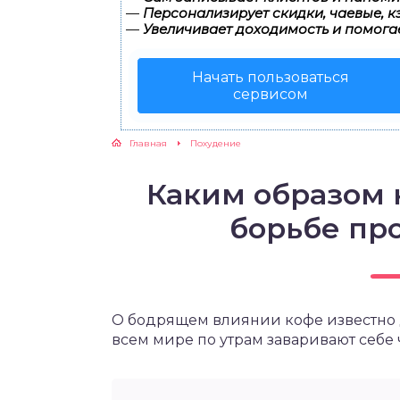
—
Персонализирует скидки, чаевые, к
—
Увеличивает доходимость и помога
ЖУТСЯ ЗУБКИ
Начать пользоваться
РВЫЕ ШАГИ
сервисом
ИКОРМ
Главная
Похудение
ЕМ К ВРАЧУ
Каким образом 
борьбе пр
О бодрящем влиянии кофе известно 
всем мире по утрам заваривают себе 