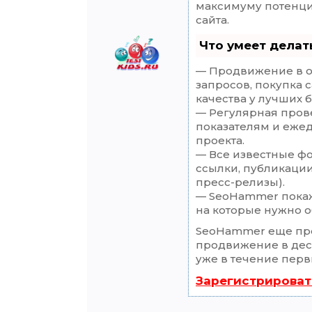
максимуму потенц
сайта.
Что умеет дела
— Продвижение в о
запросов, покупка 
качества у лучших 
— Регулярная прове
показателям и еже
проекта.
— Все известные ф
ссылки, публикации
пресс-релизы).
— SeoHammer покаже
на которые нужно о
SeoHammer еще пр
продвижение в деся
уже в течение перв
Зарегистрироват