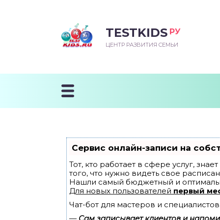
TESTKIDS
РУ
ВОРОЖДЕННЫЙ
БЕНОК УЧИТСЯ
ТСКИЙ САД
ЧАЛЬНАЯ ШКОЛА
ВОРИТЬ
ЦЕНТР РАЗВИТИЯ СЕМЬИ
УДНИЧОК
ЗВИВАЮЩИЕ ЗАНЯТИЯ
ЕШКОЛЬНЫЕ ЗАНЯТИЯ
ННЕЕ РАЗВИТИЕ
ОРОЙ МЕСЯЦ
ДГОТОВКА К ШКОЛЕ
ТАНИЕ ШКОЛЬНИКА
ТАНИЕ ПОСЛЕ ГОДА
ТЫЙ МЕСЯЦ
ТАНИЕ ДОШКОЛЬНИКА
ОРОВЬЕ ШКОЛЬНИКА
ИУЧАЕМ К ГОРШКУ
ЛГОДА
Сервис онлайн-записи на собс
9 МЕСЯЦЕВ
Тот, кто работает в сфере услуг, зна
того, что нужно видеть свое расписан
Нашли самый бюджетный и оптималь
12 МЕСЯЦЕВ
Для новых пользователей
первый ме
Чат-бот для мастеров и специалистов
ОБЛЕМЫ ПЕРВОГО
ДА
—
Сам записывает клиентов и напомин