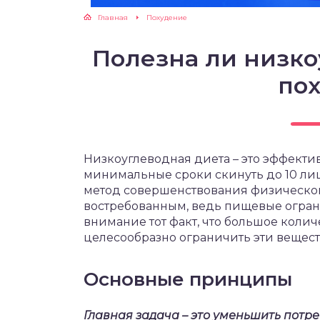
Главная
Похудение
ЖУТСЯ ЗУБКИ
Полезна ли низко
РВЫЕ ШАГИ
по
ИКОРМ
ЕМ К ВРАЧУ
Низкоуглеводная диета – это эффекти
минимальные сроки скинуть до 10 ли
метод совершенствования физической
востребованным, ведь пищевые огра
внимание тот факт, что большое колич
целесообразно ограничить эти вещест
Основные принципы
Главная задача – это уменьшить потр