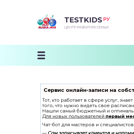
TESTKIDS
РУ
ВОРОЖДЕННЫЙ
БЕНОК УЧИТСЯ
ТСКИЙ САД
ЧАЛЬНАЯ ШКОЛА
ВОРИТЬ
ЦЕНТР РАЗВИТИЯ СЕМЬИ
УДНИЧОК
ЗВИВАЮЩИЕ ЗАНЯТИЯ
ЕШКОЛЬНЫЕ ЗАНЯТИЯ
ННЕЕ РАЗВИТИЕ
ОРОЙ МЕСЯЦ
ДГОТОВКА К ШКОЛЕ
ТАНИЕ ШКОЛЬНИКА
ТАНИЕ ПОСЛЕ ГОДА
ТЫЙ МЕСЯЦ
ТАНИЕ ДОШКОЛЬНИКА
ОРОВЬЕ ШКОЛЬНИКА
ИУЧАЕМ К ГОРШКУ
ЛГОДА
Сервис онлайн-записи на собс
9 МЕСЯЦЕВ
Тот, кто работает в сфере услуг, зна
того, что нужно видеть свое расписан
Нашли самый бюджетный и оптималь
12 МЕСЯЦЕВ
Для новых пользователей
первый ме
Чат-бот для мастеров и специалистов
ОБЛЕМЫ ПЕРВОГО
ДА
—
Сам записывает клиентов и напомин