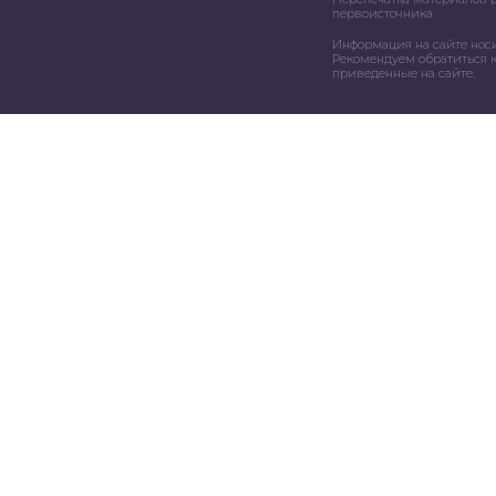
первоисточника
Информация на сайте нос
Рекомендуем обратиться к
приведенные на сайте.