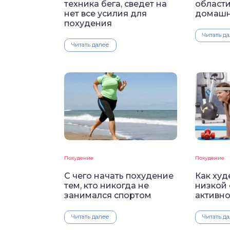
техника бега, сведет на
области
нет все усилия для
домашн
похудения
Читать д
Читать далее
Похудение
Похудение
С чего начать похудение
Как худ
тем, кто никогда не
низкой
занимался спортом
активн
Читать далее
Читать д