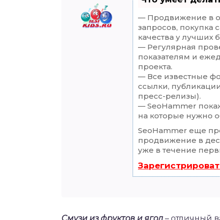
— Продвижение в о
запросов, покупка 
качества у лучших 
— Регулярная прове
показателям и еже
проекта.
— Все известные ф
ссылки, публикации
пресс-релизы).
— SeoHammer покаже
на которые нужно о
SeoHammer еще пр
продвижение в деся
уже в течение перв
Зарегистрироват
Смузи из фруктов и ягод
– отличный в