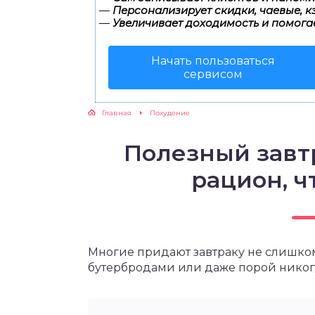
—
Персонализирует скидки, чаевые, к
—
Увеличивает доходимость и помога
ЖУТСЯ ЗУБКИ
Начать пользоваться
РВЫЕ ШАГИ
сервисом
ИКОРМ
Главная
Похудение
ЕМ К ВРАЧУ
Полезный завтр
рацион, ч
Многие придают завтраку не слишко
бутербродами или даже порой никогд