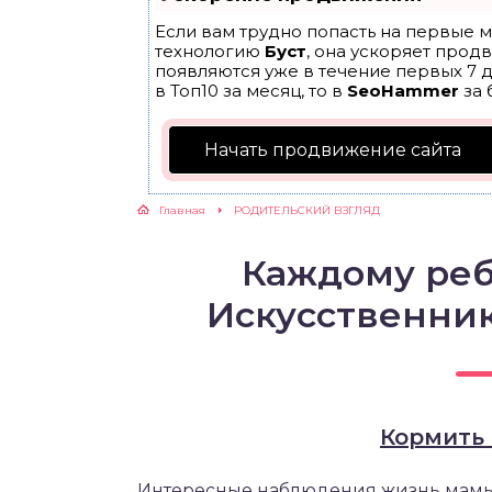
Если вам трудно попасть на первые м
ЖУТСЯ ЗУБКИ
технологию
Буст
, она ускоряет прод
появляются уже в течение первых 7 д
в Топ10 за месяц, то в
SeoHammer
за 
РВЫЕ ШАГИ
Начать продвижение сайта
ИКОРМ
Главная
РОДИТЕЛЬСКИЙ ВЗГЛЯД
ЕМ К ВРАЧУ
Каждому реб
Искусственник
Кормить 
Интересные наблюдения жизнь мамы