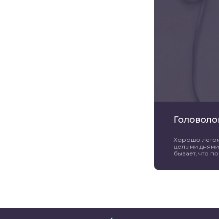
Головоло
Хорошо летом 
целыми днями 
бывает, что пог