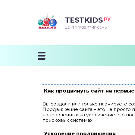
TESTKIDS
РУ
ВОРОЖДЕННЫЙ
БЕНОК УЧИТСЯ
ТСКИЙ САД
ЧАЛЬНАЯ ШКОЛА
ВОРИТЬ
ЦЕНТР РАЗВИТИЯ СЕМЬИ
УДНИЧОК
ЗВИВАЮЩИЕ ЗАНЯТИЯ
ЕШКОЛЬНЫЕ ЗАНЯТИЯ
ННЕЕ РАЗВИТИЕ
ОРОЙ МЕСЯЦ
ДГОТОВКА К ШКОЛЕ
ТАНИЕ ШКОЛЬНИКА
ТАНИЕ ПОСЛЕ ГОДА
ТЫЙ МЕСЯЦ
ТАНИЕ ДОШКОЛЬНИКА
ОРОВЬЕ ШКОЛЬНИКА
ИУЧАЕМ К ГОРШКУ
ЛГОДА
Как продвинуть сайт на первые
9 МЕСЯЦЕВ
Вы создали или только планируете соз
Продвижение сайта – это не просто 
12 МЕСЯЦЕВ
направленных на увеличение его по
поисковых системах.
ОБЛЕМЫ ПЕРВОГО
Ускорение продвижения
ДА