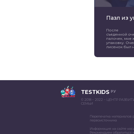
Пазл из 
После
съеденной оч
палочек, мне 
упаковку. Оче
лисенок был н
TESTKIDS
РУ
© 2018 – 2022 – ЦЕНТР РАЗВИ
СЕМЬИ
Перепечатка материалов 
первоисточника
Информация на сайте нос
Рекомендуем обратиться к