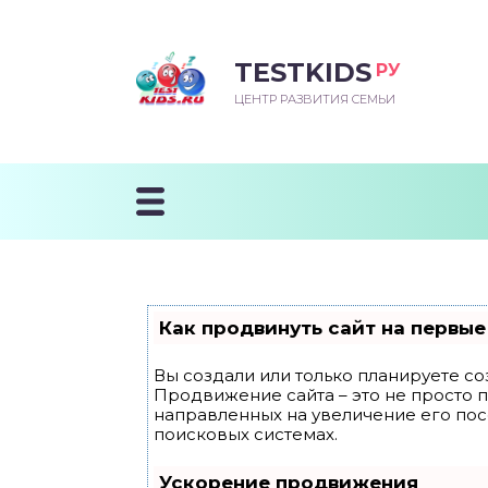
TESTKIDS
РУ
ВОРОЖДЕННЫЙ
БЕНОК УЧИТСЯ
ТСКИЙ САД
ЧАЛЬНАЯ ШКОЛА
ВОРИТЬ
ЦЕНТР РАЗВИТИЯ СЕМЬИ
УДНИЧОК
ЗВИВАЮЩИЕ ЗАНЯТИЯ
ЕШКОЛЬНЫЕ ЗАНЯТИЯ
ННЕЕ РАЗВИТИЕ
ОРОЙ МЕСЯЦ
ДГОТОВКА К ШКОЛЕ
ТАНИЕ ШКОЛЬНИКА
ТАНИЕ ПОСЛЕ ГОДА
ТЫЙ МЕСЯЦ
ТАНИЕ ДОШКОЛЬНИКА
ОРОВЬЕ ШКОЛЬНИКА
ИУЧАЕМ К ГОРШКУ
ЛГОДА
Как продвинуть сайт на первые
9 МЕСЯЦЕВ
Вы создали или только планируете соз
Продвижение сайта – это не просто 
12 МЕСЯЦЕВ
направленных на увеличение его по
поисковых системах.
ОБЛЕМЫ ПЕРВОГО
Ускорение продвижения
ДА