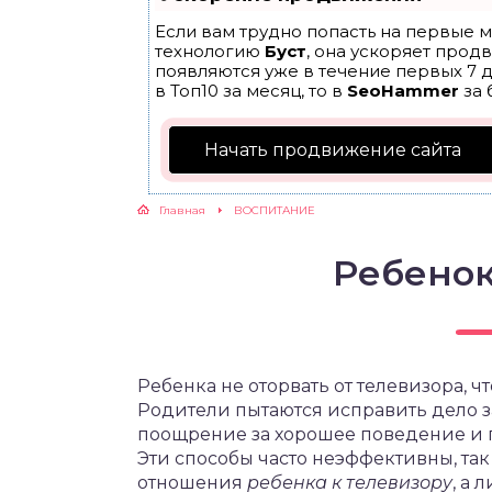
Если вам трудно попасть на первые м
ЖУТСЯ ЗУБКИ
технологию
Буст
, она ускоряет прод
появляются уже в течение первых 7 д
в Топ10 за месяц, то в
SeoHammer
за 
РВЫЕ ШАГИ
Начать продвижение сайта
ИКОРМ
Главная
ВОСПИТАНИЕ
ЕМ К ВРАЧУ
Ребенок
Ребенка не оторвать от телевизора, ч
Родители пытаются исправить дело з
поощрение за хорошее поведение и 
Эти способы часто неэффективны, так
отношения
ребенка к телевизору
, а