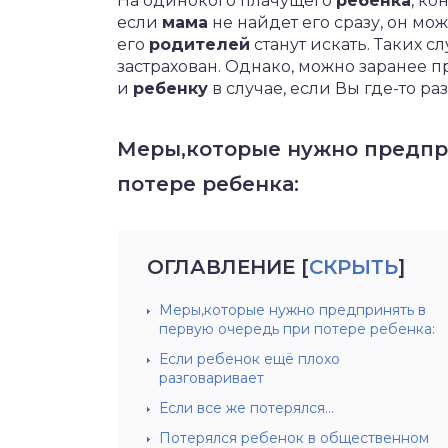
На одинокого плачущего
ребенка
, ко
если
мама
не найдет его сразу, он мо
его
родителей
станут искать. Таких с
застрахован. Однако, можно заранее 
и
ребенку
в случае, если Вы где-то ра
Меры,которые нужно предпр
потере ребенка:
ОГЛАВЛЕНИЕ
[
СКРЫТЬ
]
Меры,которые нужно предпринять в
первую очередь при потере ребенка:
Если ребенок ещё плохо
разговаривает
Если все же потерялся…
Потерялся ребенок в общественном