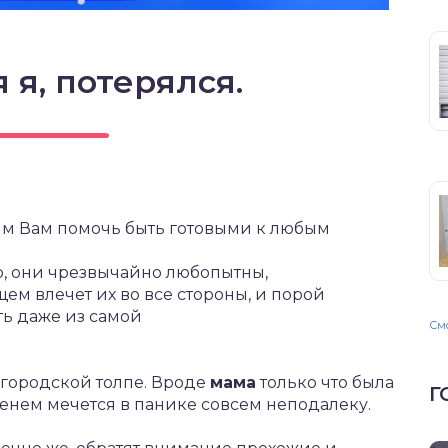
 я, потерялся.
тим Вам помочь быть готовыми к любым
о, они чрезвычайно любопытны,
ем влечет их во все стороны, и порой
ть даже из самой
Смо
в городской толпе. Вроде
мама
только что была
Г
еменем мечется в панике совсем неподалеку.