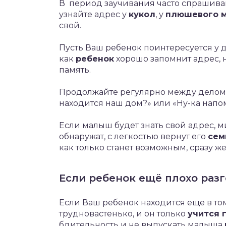
В период заучивания часто спрашивай
узнайте адрес у
кукол
, у
плюшевого 
свой.
Пусть Ваш ребенок поинтересуется у др
как
ребенок
хорошо запомнит адрес, 
память.
Продолжайте регулярно между делом 
находится наш дом?» или «Ну-ка нап
Если малыш будет знать свой адрес, 
обнаружат, с легкостью вернут его
сем
как только станет возможным, сразу же
Если ребенок ещё плохо раз
Если Ваш ребенок находится еще в т
трудновастенько, и он только
учится 
бдительность и не выпускать малыша