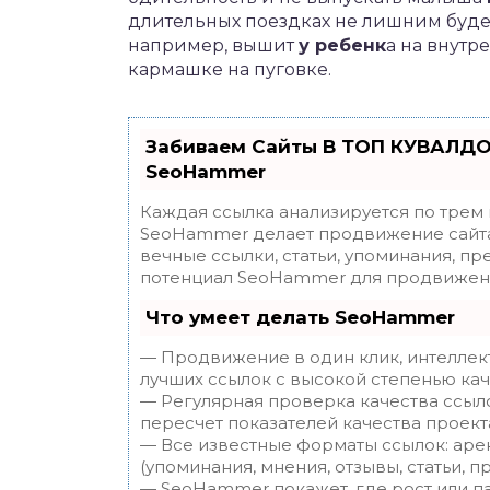
длительных поездках не лишним будет 
например, вышит
у ребенк
а на внутр
кармашке на пуговке.
Забиваем Сайты В ТОП КУВАЛДО
SeoHammer
Каждая ссылка анализируется по трем
SeoHammer делает продвижение сайта
вечные ссылки, статьи, упоминания, пр
потенциал SeoHammer для продвижени
Что умеет делать SeoHammer
— Продвижение в один клик, интеллек
лучших ссылок с высокой степенью кач
— Регулярная проверка качества ссыл
пересчет показателей качества проект
— Все известные форматы ссылок: аре
(упоминания, мнения, отзывы, статьи, п
— SeoHammer покажет, где рост или па