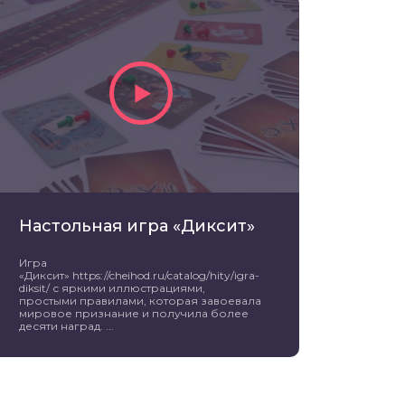
Настольная игра «Диксит»
Игра
«Диксит» https://cheihod.ru/catalog/hity/igra-
diksit/ с яркими иллюстрациями,
простыми правилами, которая завоевала
мировое признание и получила более
десяти наград. ...