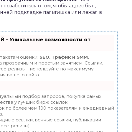
позаботиться о том, чтобы адрес был,
енней подкладке пальтишка или лежал в
Й - Уникальные возможности от
 пакетам оценки:
SEO, Трафик и SMM.
 прозрачным и простым занятием. Ссылки,
есс-релизы - используйте по максимуму
я вашего сайта.
туальный подбор запросов, покупка самых
ества у лучших бирж ссылок.
ок по более чем 100 показателям и ежедневный
а.
ндные ссылки, вечные ссылки, публикации
ресс-релизы).
дение, а также запросы, на которые нужно