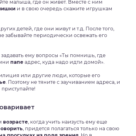
те малыша, где он живет. Вместе с ним
мишки
и в свою очередь скажите игрушкам
угих детей, где они живут и т.д. После того,
не забывайте периодически освежать его
задавать ему вопросы «Ты помнишь, где
омни
папе
адрес, куда надо идти домой».
милиция или другие люди, которые его
ье
. Поэтому не тяните с заучиванием адреса, и
 приступайте!
говаривает
ом
возрасте
, когда учить наизусть ему еще
говорить
, придется полагаться только на свою
на прогулках из поля зрения
. Но в