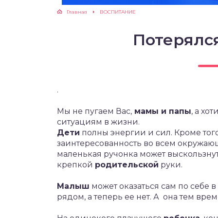
Главная
ВОСПИТАНИЕ
ЖУТСЯ ЗУБКИ
Потерялся
РВЫЕ ШАГИ
ИКОРМ
.
ЕМ К ВРАЧУ
Мы не пугаем Вас,
мамы и папы
, а хо
ситуациям в жизни.
Дети
полны энергии и сил. Кроме тог
заинтересованность во всем окружающ
маленькая ручонка может выскользну
крепкой
родительской
руки.
Малыш
может оказаться сам по себе 
рядом, а теперь ее нет. А она тем вр