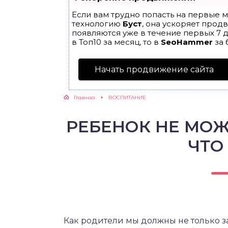
Если вам трудно попасть на первые м
ЖУТСЯ ЗУБКИ
технологию
Буст
, она ускоряет прод
появляются уже в течение первых 7 д
в Топ10 за месяц, то в
SeoHammer
за 
РВЫЕ ШАГИ
Начать продвижение сайта
ИКОРМ
Главная
ВОСПИТАНИЕ
ЕМ К ВРАЧУ
РЕБЕНОК НЕ МОЖЕ
ЧТО
Как родители мы должны не только з