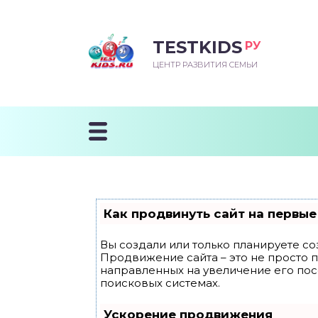
TESTKIDS
РУ
ВОРОЖДЕННЫЙ
БЕНОК УЧИТСЯ
ТСКИЙ САД
ЧАЛЬНАЯ ШКОЛА
ВОРИТЬ
ЦЕНТР РАЗВИТИЯ СЕМЬИ
УДНИЧОК
ЗВИВАЮЩИЕ ЗАНЯТИЯ
ЕШКОЛЬНЫЕ ЗАНЯТИЯ
ННЕЕ РАЗВИТИЕ
ОРОЙ МЕСЯЦ
ДГОТОВКА К ШКОЛЕ
ТАНИЕ ШКОЛЬНИКА
ТАНИЕ ПОСЛЕ ГОДА
ТЫЙ МЕСЯЦ
ТАНИЕ ДОШКОЛЬНИКА
ОРОВЬЕ ШКОЛЬНИКА
ИУЧАЕМ К ГОРШКУ
ЛГОДА
Как продвинуть сайт на первые
9 МЕСЯЦЕВ
Вы создали или только планируете соз
Продвижение сайта – это не просто 
12 МЕСЯЦЕВ
направленных на увеличение его по
поисковых системах.
ОБЛЕМЫ ПЕРВОГО
Ускорение продвижения
ДА