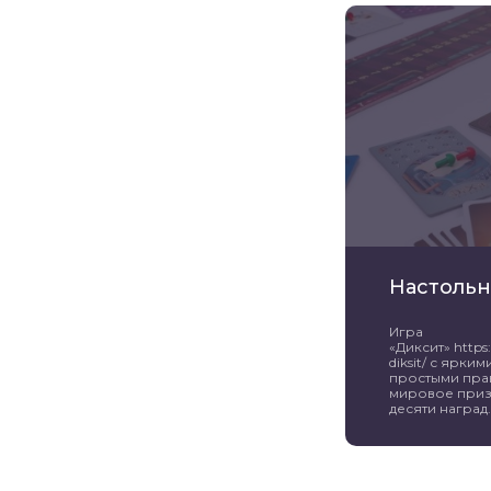
Настольн
Игра
«Диксит» https:/
diksit/ с ярк
простыми пра
мировое приз
десяти наград. 