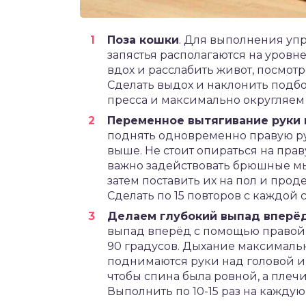
Поза кошки
. Для выполнения уп
запястья располагаются на уровне
вдох и расслабить живот, посмотр
Сделать выдох и наклонить подб
пресса и максимально округляем 
Переменное вытягивание руки 
поднять одновременно правую ру
выше. Не стоит опираться на прав
важно задействовать брюшные мыш
затем поставить их на пол и прод
Сделать по 15 повторов с каждой 
Делаем глубокий выпад вперё
выпад вперёд с помощью правой 
90 градусов. Дыхание максималь
поднимаются руки над головой и 
чтобы спина была ровной, а плеч
Выполнить по 10-15 раз на каждую