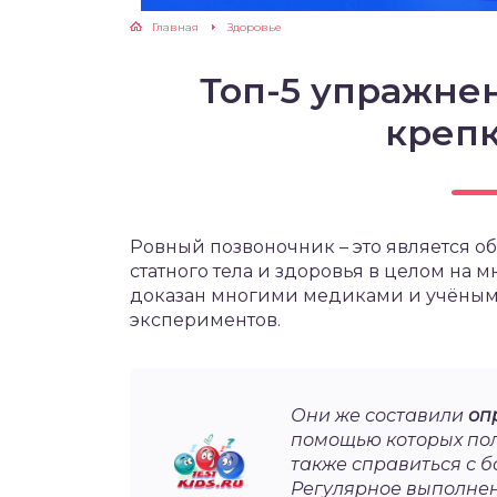
Главная
Здоровье
ЖУТСЯ ЗУБКИ
Топ-5 упражне
РВЫЕ ШАГИ
креп
ИКОРМ
ЕМ К ВРАЧУ
Ровный позвоночник – это является о
статного тела и здоровья в целом на 
доказан многими медиками и учёным
экспериментов.
Они же составили
оп
помощью которых пол
также справиться с 
Регулярное выполне