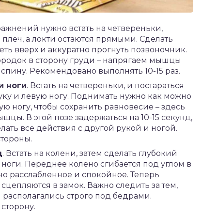
ражнений нужно встать на четвереньки,
 плеч, а локти остаются прямыми. Сделать
еть вверх и аккуратно прогнуть позвоночник.
ородок в сторону груди – напрягаем мышцы
спину. Рекомендовано выполнять 10-15 раз.
и ноги
. Встать на четвереньки, и постараться
ку и левую ногу. Поднимать нужно как можно
ую ногу, чтобы сохранить равновесие – здесь
цы. В этой позе задержаться на 10-15 секунд,
елать все действия с другой рукой и ногой.
стороны.
д
. Встать на колени, затем сделать глубокий
ноги. Переднее колено сгибается под углом в
но расслабленное и спокойное. Теперь
сцепляются в замок. Важно следить за тем,
и располагались строго под бёдрами.
 сторону.