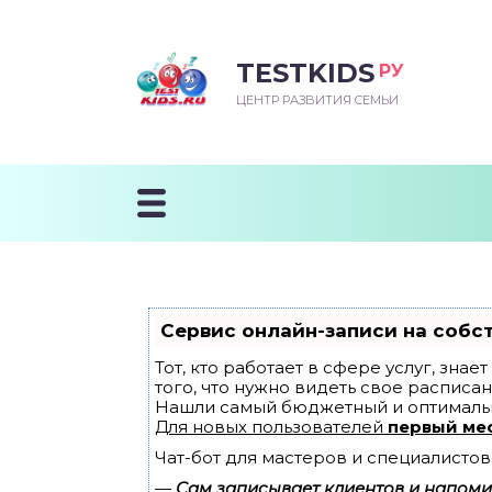
TESTKIDS
РУ
ВОРОЖДЕННЫЙ
БЕНОК УЧИТСЯ
ТСКИЙ САД
ЧАЛЬНАЯ ШКОЛА
ВОРИТЬ
ЦЕНТР РАЗВИТИЯ СЕМЬИ
УДНИЧОК
ЗВИВАЮЩИЕ ЗАНЯТИЯ
ЕШКОЛЬНЫЕ ЗАНЯТИЯ
ННЕЕ РАЗВИТИЕ
ОРОЙ МЕСЯЦ
ДГОТОВКА К ШКОЛЕ
ТАНИЕ ШКОЛЬНИКА
ТАНИЕ ПОСЛЕ ГОДА
ТЫЙ МЕСЯЦ
ТАНИЕ ДОШКОЛЬНИКА
ОРОВЬЕ ШКОЛЬНИКА
ИУЧАЕМ К ГОРШКУ
ЛГОДА
Сервис онлайн-записи на собс
9 МЕСЯЦЕВ
Тот, кто работает в сфере услуг, зна
того, что нужно видеть свое расписан
Нашли самый бюджетный и оптималь
12 МЕСЯЦЕВ
Для новых пользователей
первый ме
Чат-бот для мастеров и специалистов
ОБЛЕМЫ ПЕРВОГО
ДА
—
Сам записывает клиентов и напомин