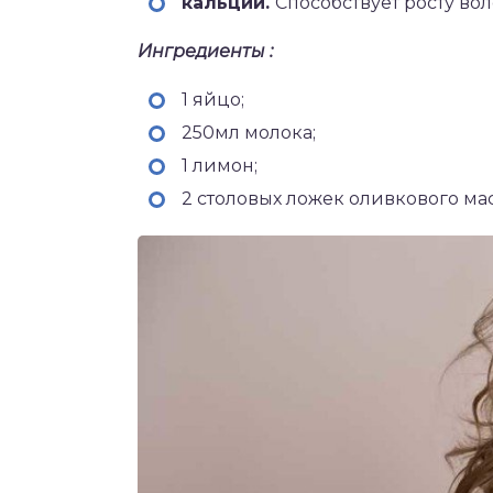
кальций.
Способствует росту вол
Ингредиенты :
1 яйцо;
250мл молока;
1 лимон;
2 столовых ложек оливкового мас