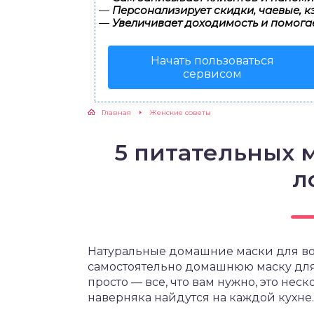
—
Персонализирует скидки, чаевые, к
—
Увеличивает доходимость и помога
ЖУТСЯ ЗУБКИ
Начать пользоваться
РВЫЕ ШАГИ
сервисом
ИКОРМ
Главная
Женские советы
ЕМ К ВРАЧУ
5 питательных 
л
Натуральные домашние маски для во
самостоятельно домашнюю маску для 
просто — все, что вам нужно, это нес
наверняка найдутся на каждой кухне.