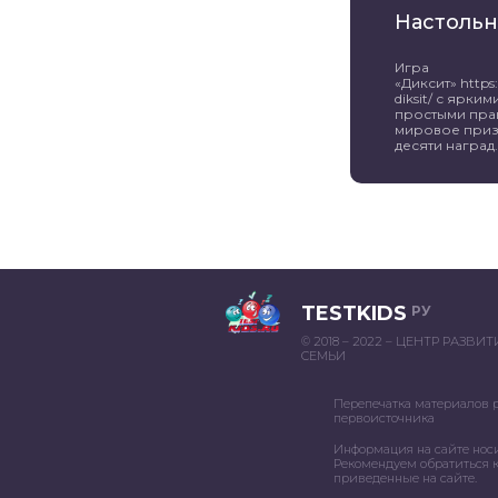
Настольн
Игра
«Диксит» https:/
diksit/ с ярк
простыми пра
мировое приз
десяти наград. 
TESTKIDS
РУ
© 2018 – 2022 – ЦЕНТР РАЗВИ
СЕМЬИ
Перепечатка материалов 
первоисточника
Информация на сайте нос
Рекомендуем обратиться к
приведенные на сайте.