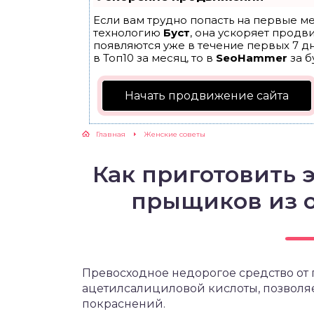
Если вам трудно попасть на первые ме
ЖУТСЯ ЗУБКИ
технологию
Буст
, она ускоряет продв
появляются уже в течение первых 7 дн
в Топ10 за месяц, то в
SeoHammer
за б
РВЫЕ ШАГИ
Начать продвижение сайта
ИКОРМ
Главная
Женские советы
ЕМ К ВРАЧУ
Как приготовить 
прыщиков из 
Превосходное недорогое средство от
ацетилсалициловой кислоты, позволяе
покраснений.