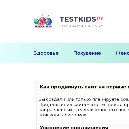
TESTKIDS
РУ
ВОРОЖДЕННЫЙ
БЕНОК УЧИТСЯ
ТСКИЙ САД
ЧАЛЬНАЯ ШКОЛА
ВОРИТЬ
ЦЕНТР РАЗВИТИЯ СЕМЬИ
УДНИЧОК
ЗВИВАЮЩИЕ ЗАНЯТИЯ
ЕШКОЛЬНЫЕ ЗАНЯТИЯ
ННЕЕ РАЗВИТИЕ
ОРОЙ МЕСЯЦ
ДГОТОВКА К ШКОЛЕ
ТАНИЕ ШКОЛЬНИКА
Здоровье
Похудение
Женс
ТАНИЕ ПОСЛЕ ГОДА
ТЫЙ МЕСЯЦ
ТАНИЕ ДОШКОЛЬНИКА
ОРОВЬЕ ШКОЛЬНИКА
ИУЧАЕМ К ГОРШКУ
ЛГОДА
Как продвинуть сайт на первые 
9 МЕСЯЦЕВ
Вы создали или только планируете созд
Продвижение сайта – это не просто п
12 МЕСЯЦЕВ
направленных на увеличение его пос
поисковых системах.
ОБЛЕМЫ ПЕРВОГО
Ускорение продвижения
ДА