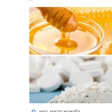
мед, масло жожоба;