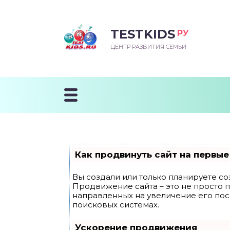
TESTKIDS
РУ
ВОРОЖДЕННЫЙ
БЕНОК УЧИТСЯ
ТСКИЙ САД
ЧАЛЬНАЯ ШКОЛА
ВОРИТЬ
ЦЕНТР РАЗВИТИЯ СЕМЬИ
УДНИЧОК
ЗВИВАЮЩИЕ ЗАНЯТИЯ
ЕШКОЛЬНЫЕ ЗАНЯТИЯ
ННЕЕ РАЗВИТИЕ
ОРОЙ МЕСЯЦ
ДГОТОВКА К ШКОЛЕ
ТАНИЕ ШКОЛЬНИКА
ТАНИЕ ПОСЛЕ ГОДА
ТЫЙ МЕСЯЦ
ТАНИЕ ДОШКОЛЬНИКА
ОРОВЬЕ ШКОЛЬНИКА
ИУЧАЕМ К ГОРШКУ
ЛГОДА
Как продвинуть сайт на первые
9 МЕСЯЦЕВ
Вы создали или только планируете соз
Продвижение сайта – это не просто 
12 МЕСЯЦЕВ
направленных на увеличение его по
поисковых системах.
ОБЛЕМЫ ПЕРВОГО
Ускорение продвижения
ДА