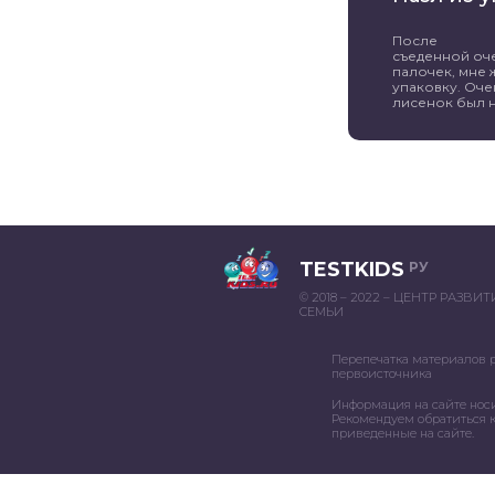
После
съеденной оч
палочек, мне 
упаковку. Оче
лисенок был н
TESTKIDS
РУ
© 2018 – 2022 – ЦЕНТР РАЗВИ
СЕМЬИ
Перепечатка материалов 
первоисточника
Информация на сайте нос
Рекомендуем обратиться к
приведенные на сайте.