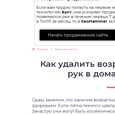
Если вам трудно попасть на первые м
ЖУТСЯ ЗУБКИ
технологию
Буст
, она ускоряет прод
появляются уже в течение первых 7 д
в Топ10 за месяц, то в
SeoHammer
за 
РВЫЕ ШАГИ
Начать продвижение сайта
ИКОРМ
Главная
Женские советы
ЕМ К ВРАЧУ
Как удалить воз
рук в дом
Сразу заметим, что наличие возрастн
здоровьем. Если пятна темного цвета,
Зачастую они могут быть косметичес