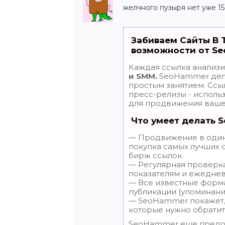
желчного пузыря нет уже 15 
Забиваем Сайты В 
возможности от S
Каждая ссылка анализи
и SMM.
SeoHammer дела
простым занятием. Ссыл
пресс-релизы - исполь
для продвижения вашег
Что умеет делать 
— Продвижение в один 
покупка самых лучших 
бирж ссылок.
— Регулярная проверка
показателям и ежеднев
— Все известные форма
публикации (упоминания
— SeoHammer покажет, г
которые нужно обратит
SeoHammer еще предо