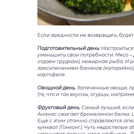
Если вредности не возвращать, будет
Подготовительный день:
Настроиться 
уменьшить свои потребности. Мясо – 
отдаем грудкам), нежирная рыба. И 
заисключением бананов (калорийно),
картофеля
Овощной день.
Запеченные овощи, пр
(те, что и так вкусны, огурцы, наприме
Фруктовый день.
Самый лучший, если 
Ананас сжигает бромелином белки. Ц
Ещё с этим отлично справляются апе
кумкват (Гонконг). Чуть недоспелые 
насыщают дольше, киви, клубника… Гл