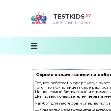
TESTKIDS
РУ
ВОРОЖДЕННЫЙ
БЕНОК УЧИТСЯ
ТСКИЙ САД
ЧАЛЬНАЯ ШКОЛА
ВОРИТЬ
ЦЕНТР РАЗВИТИЯ СЕМЬИ
УДНИЧОК
ЗВИВАЮЩИЕ ЗАНЯТИЯ
ЕШКОЛЬНЫЕ ЗАНЯТИЯ
ННЕЕ РАЗВИТИЕ
ОРОЙ МЕСЯЦ
ДГОТОВКА К ШКОЛЕ
ТАНИЕ ШКОЛЬНИКА
ТАНИЕ ПОСЛЕ ГОДА
ТЫЙ МЕСЯЦ
ТАНИЕ ДОШКОЛЬНИКА
ОРОВЬЕ ШКОЛЬНИКА
ИУЧАЕМ К ГОРШКУ
ЛГОДА
Сервис онлайн-записи на собс
9 МЕСЯЦЕВ
Тот, кто работает в сфере услуг, зна
того, что нужно видеть свое расписан
Нашли самый бюджетный и оптималь
12 МЕСЯЦЕВ
Для новых пользователей
первый ме
Чат-бот для мастеров и специалистов
ОБЛЕМЫ ПЕРВОГО
ДА
—
Сам записывает клиентов и напомин