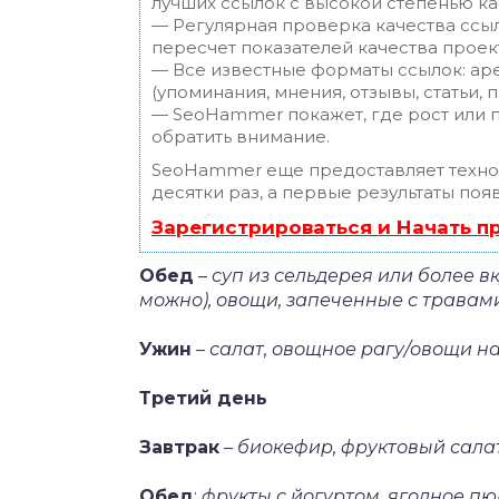
лучших ссылок с высокой степенью ка
— Регулярная проверка качества ссы
пересчет показателей качества проек
— Все известные форматы ссылок: ар
(упоминания, мнения, отзывы, статьи, 
— SeoHammer покажет, где рост или п
обратить внимание.
SeoHammer еще предоставляет техн
десятки раз, а первые результаты поя
Зарегистрироваться и Начать 
Обед
–
суп из сельдерея или более в
можно), овощи, запеченные с травам
Ужин
–
салат, овощное рагу/овощи на
Третий день
Завтрак
–
биокефир, фруктовый сала
Обед
:
фрукты с йогуртом, ягодное пю