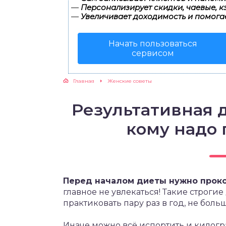
—
Персонализирует скидки, чаевые, к
—
Увеличивает доходимость и помога
ЖУТСЯ ЗУБКИ
Начать пользоваться
РВЫЕ ШАГИ
сервисом
ИКОРМ
Главная
Женские советы
ЕМ К ВРАЧУ
Результативная д
кому надо 
Перед началом диеты нужно проко
главное не увлекаться! Такие строгие
практиковать пару раз в год, не больш
Иначе можно всё испортить и килогра