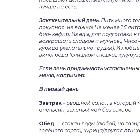
лучше не есть.
Заключительный день.
Пить много те
покупная, не важно! Не менее 1,5 ли
био- кефир. Из еды, для подготовки 
возвращать сладкое и мучное), Мясо 
курица (желательно грудки). И любы
винограда (слишком сладко), кукуруз
Если лень придумывать устаканенный
меню, например:
В первый день
Завтрак
–
овощной салат, в который 
апельсин, зеленый чай без сахара
Обед
—
стакан воды (любой, но газир
зелёного сорта), курица/другая пти