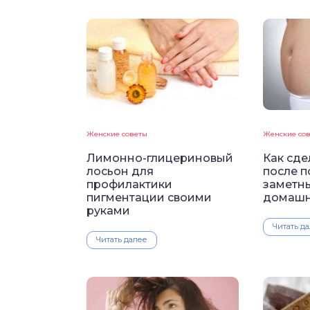
Женские советы
Женские со
Лимонно-глицериновый
Как сде
лосьон для
после 
профилактики
заметн
пигментации своими
домашн
руками
Читать д
Читать далее