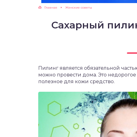
Главная
Женские советы
ЖУТСЯ ЗУБКИ
Сахарный пилин
РВЫЕ ШАГИ
ИКОРМ
ЕМ К ВРАЧУ
Пилинг является обязательной часть
можно провести дома. Это недорогое
полезное для кожи средство.