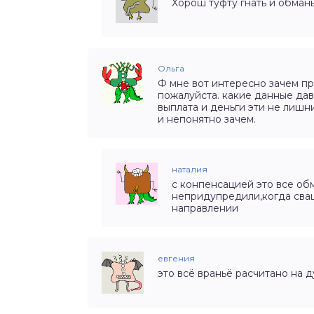
Хорош туфту гнать и обман
Ольга
Ф мне вот интересно зачем пр
пожалуйста. какие данные дав
выплата и деньги эти не лишн
и непонятно зачем.
наталия
с конпенсацией это все об
непридупредили,когда сваш
направлении
евгения
это всё враньё расчитано на 