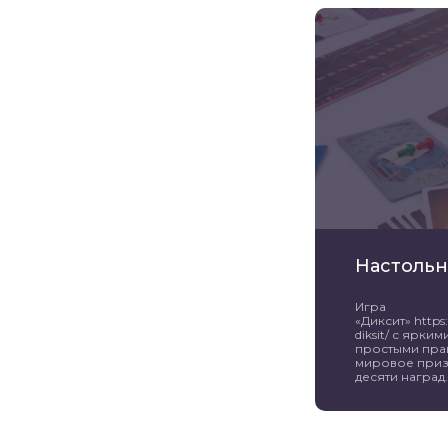
Настольн
Игра
«Диксит» https:/
diksit/ с ярк
простыми пра
мировое приз
десяти наград. 