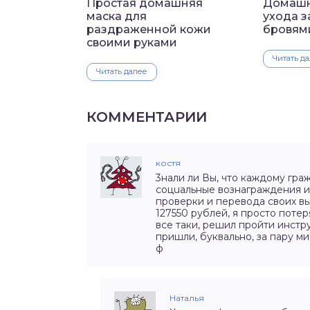
Простая домашняя
Домашн
маска для
ухода з
раздраженной кожи
бровям
своими руками
Читать д
Читать далее
КОММЕНТАРИИ
костя
3нaли ли Вы, чтo кaждому гра
соцuaльные вознаграждения и
пpoверки и перевода своих вып
127550 рублей, я просто потер
все таки, решил пройти инcтрy
пришли, буквально, за пару ми
ф
Наталья