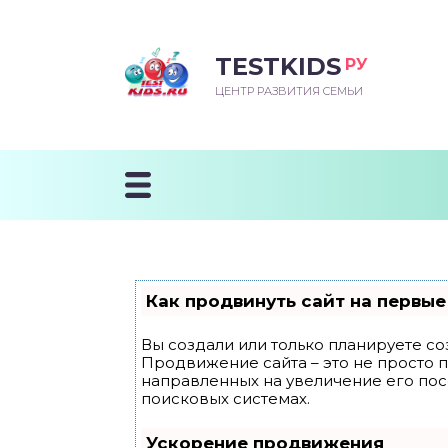
TESTKIDS
РУ
ВОРОЖДЕННЫЙ
БЕНОК УЧИТСЯ
ТСКИЙ САД
ЧАЛЬНАЯ ШКОЛА
ВОРИТЬ
ЦЕНТР РАЗВИТИЯ СЕМЬИ
УДНИЧОК
ЗВИВАЮЩИЕ ЗАНЯТИЯ
ЕШКОЛЬНЫЕ ЗАНЯТИЯ
ННЕЕ РАЗВИТИЕ
ОРОЙ МЕСЯЦ
ДГОТОВКА К ШКОЛЕ
ТАНИЕ ШКОЛЬНИКА
ТАНИЕ ПОСЛЕ ГОДА
ТЫЙ МЕСЯЦ
ТАНИЕ ДОШКОЛЬНИКА
ОРОВЬЕ ШКОЛЬНИКА
ИУЧАЕМ К ГОРШКУ
ЛГОДА
Как продвинуть сайт на первые
9 МЕСЯЦЕВ
Вы создали или только планируете соз
Продвижение сайта – это не просто 
12 МЕСЯЦЕВ
направленных на увеличение его по
поисковых системах.
ОБЛЕМЫ ПЕРВОГО
Ускорение продвижения
ДА