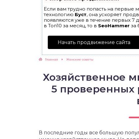
Если вам трудно попасть на первые м
ЖУТСЯ ЗУБКИ
технологию
Буст
, она ускоряет прод
появляются уже в течение первых 7 д
в Топ10 за месяц, то в
SeoHammer
за 
РВЫЕ ШАГИ
Начать продвижение сайта
ИКОРМ
Главная
Женские советы
ЕМ К ВРАЧУ
Хозяйственное мы
5 проверенных 
В последние годы все большую попул