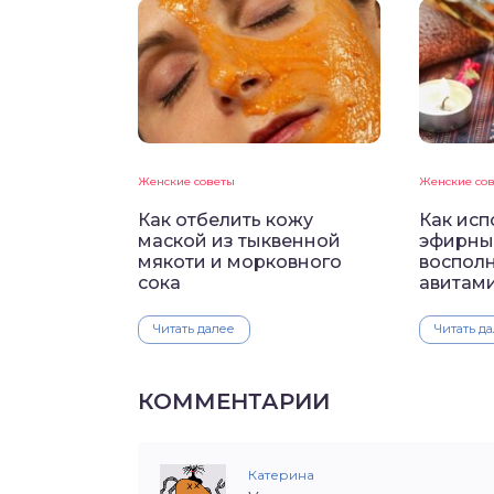
Женские советы
Женские со
Как отбелить кожу
Как исп
маской из тыквенной
эфирны
мякоти и морковного
воспол
сока
авитам
Читать далее
Читать д
КОММЕНТАРИИ
Катерина