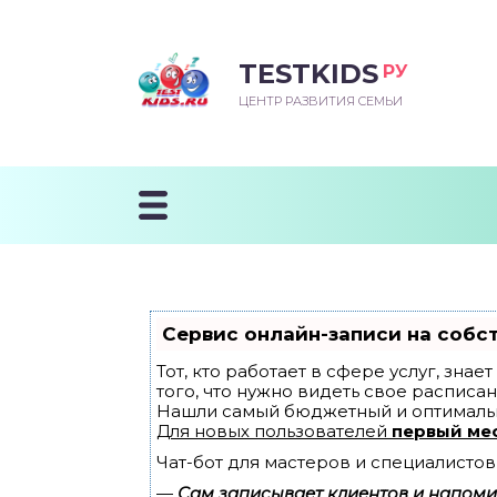
TESTKIDS
РУ
ВОРОЖДЕННЫЙ
БЕНОК УЧИТСЯ
ТСКИЙ САД
ЧАЛЬНАЯ ШКОЛА
ВОРИТЬ
ЦЕНТР РАЗВИТИЯ СЕМЬИ
УДНИЧОК
ЗВИВАЮЩИЕ ЗАНЯТИЯ
ЕШКОЛЬНЫЕ ЗАНЯТИЯ
ННЕЕ РАЗВИТИЕ
ОРОЙ МЕСЯЦ
ДГОТОВКА К ШКОЛЕ
ТАНИЕ ШКОЛЬНИКА
ТАНИЕ ПОСЛЕ ГОДА
ТЫЙ МЕСЯЦ
ТАНИЕ ДОШКОЛЬНИКА
ОРОВЬЕ ШКОЛЬНИКА
ИУЧАЕМ К ГОРШКУ
ЛГОДА
Сервис онлайн-записи на собс
9 МЕСЯЦЕВ
Тот, кто работает в сфере услуг, зна
того, что нужно видеть свое расписан
Нашли самый бюджетный и оптималь
12 МЕСЯЦЕВ
Для новых пользователей
первый ме
Чат-бот для мастеров и специалистов
ОБЛЕМЫ ПЕРВОГО
ДА
—
Сам записывает клиентов и напомин