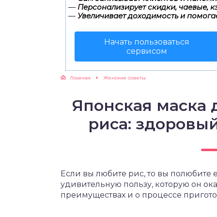
—
Персонализирует скидки, чаевые, к
—
Увеличивает доходимость и помога
ЖУТСЯ ЗУБКИ
Начать пользоваться
РВЫЕ ШАГИ
сервисом
ИКОРМ
Главная
Женские советы
ЕМ К ВРАЧУ
Японская маска 
риса: здоровый
Если вы любите рис, то вы полюбите е
удивительную пользу, которую он ока
преимуществах и о процессе пригот