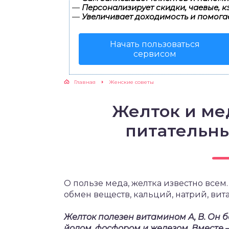
—
Персонализирует скидки, чаевые, к
—
Увеличивает доходимость и помога
ЖУТСЯ ЗУБКИ
Начать пользоваться
РВЫЕ ШАГИ
сервисом
ИКОРМ
Главная
Женские советы
ЕМ К ВРАЧУ
Желток и ме
питательн
О пользе меда, желтка известно все
обмен веществ, кальций, натрий, вит
Желток полезен витамином А, В. Он б
йодом, фосфором и железом. Вместе 