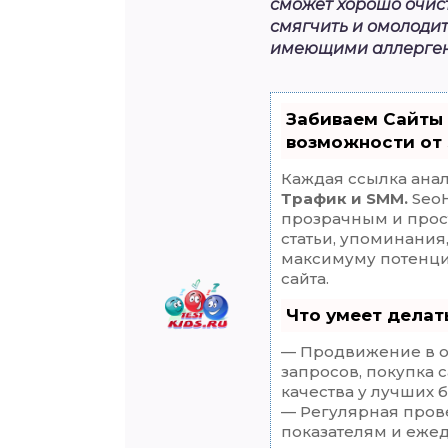
сможет хорошо очист
смягчить и омолодит
имеющими аллерген
Забиваем Сайты
возможности от
Каждая ссылка анал
Трафик и SMM.
SeoH
прозрачным и прос
статьи, упоминания
максимуму потенц
сайта.
Что умеет дела
— Продвижение в о
запросов, покупка 
качества у лучших 
— Регулярная прове
показателям и еже