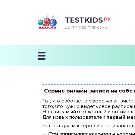
TESTKIDS
РУ
ВОРОЖДЕННЫЙ
БЕНОК УЧИТСЯ
ТСКИЙ САД
ЧАЛЬНАЯ ШКОЛА
ВОРИТЬ
ЦЕНТР РАЗВИТИЯ СЕМЬИ
УДНИЧОК
ЗВИВАЮЩИЕ ЗАНЯТИЯ
ЕШКОЛЬНЫЕ ЗАНЯТИЯ
ННЕЕ РАЗВИТИЕ
ОРОЙ МЕСЯЦ
ДГОТОВКА К ШКОЛЕ
ТАНИЕ ШКОЛЬНИКА
ТАНИЕ ПОСЛЕ ГОДА
ТЫЙ МЕСЯЦ
ТАНИЕ ДОШКОЛЬНИКА
ОРОВЬЕ ШКОЛЬНИКА
ИУЧАЕМ К ГОРШКУ
ЛГОДА
Сервис онлайн-записи на собс
9 МЕСЯЦЕВ
Тот, кто работает в сфере услуг, зна
того, что нужно видеть свое расписан
Нашли самый бюджетный и оптималь
12 МЕСЯЦЕВ
Для новых пользователей
первый ме
Чат-бот для мастеров и специалистов
ОБЛЕМЫ ПЕРВОГО
ДА
—
Сам записывает клиентов и напомин