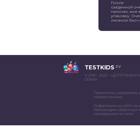
После
съеденной оч
палочек, мне 
упаковку. Оче
лисенок был н
TESTKIDS
РУ
© 2018 – 2022 – ЦЕНТР РАЗВИ
СЕМЬИ
Перепечатка материалов 
первоисточника
Информация на сайте нос
Рекомендуем обратиться к
приведенные на сайте.