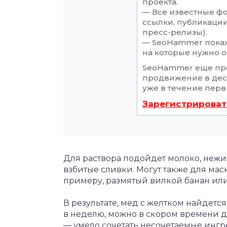
проекта.
— Все известные ф
ссылки, публикации
пресс-релизы).
— SeoHammer покаже
на которые нужно о
SeoHammer еще пр
продвижение в деся
уже в течение перв
Зарегистрироват
Для раствора подойдет молоко, нежир
взбитые сливки. Могут также для мас
примеру, размятый вилкой банан или
В результате, мед с желтком найдетс
в неделю, можно в скором времени до
— умело сочетать несочетаемые ингр