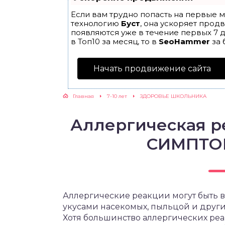
Если вам трудно попасть на первые м
ЖУТСЯ ЗУБКИ
технологию
Буст
, она ускоряет прод
появляются уже в течение первых 7 д
в Топ10 за месяц, то в
SeoHammer
за 
РВЫЕ ШАГИ
Начать продвижение сайта
ИКОРМ
Главная
7-10 лет
ЗДОРОВЬЕ ШКОЛЬНИКА
ЕМ К ВРАЧУ
Аллергическая р
СИМПТО
Аллергические реакции могут быть в
укусами насекомых, пыльцой и друг
Хотя большинство аллергических реа