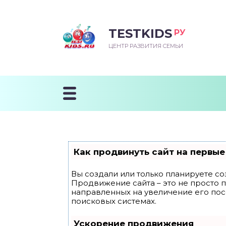
TESTKIDS
РУ
ВОРОЖДЕННЫЙ
БЕНОК УЧИТСЯ
ТСКИЙ САД
ЧАЛЬНАЯ ШКОЛА
ВОРИТЬ
ЦЕНТР РАЗВИТИЯ СЕМЬИ
УДНИЧОК
ЗВИВАЮЩИЕ ЗАНЯТИЯ
ЕШКОЛЬНЫЕ ЗАНЯТИЯ
ННЕЕ РАЗВИТИЕ
ОРОЙ МЕСЯЦ
ДГОТОВКА К ШКОЛЕ
ТАНИЕ ШКОЛЬНИКА
ТАНИЕ ПОСЛЕ ГОДА
ТЫЙ МЕСЯЦ
ТАНИЕ ДОШКОЛЬНИКА
ОРОВЬЕ ШКОЛЬНИКА
ИУЧАЕМ К ГОРШКУ
ЛГОДА
Как продвинуть сайт на первые
9 МЕСЯЦЕВ
Вы создали или только планируете соз
Продвижение сайта – это не просто 
12 МЕСЯЦЕВ
направленных на увеличение его по
поисковых системах.
ОБЛЕМЫ ПЕРВОГО
Ускорение продвижения
ДА