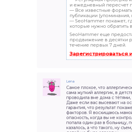
и ежедневный пересчет п
— Все известные форматы
публикации (упоминания, м
— SeoHammer покажет, где
которые нужно обратить 
SeoHammer еще предост
продвижение в десятки ра
течение первых 7 дней.
Зарегистрироваться 
Lena
Самое плохое, что аллергичес
сама жуткий аллергик, в детств
проводила вне дома с тётями,
Даже если вас высевают на о
гарантия, что результат покаже
факторов. Я восхищаюсь мамой
опасность, когда вы не контрол
попала один раз в больницу, п
казалось, а что такого, ну съе