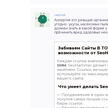
сергей
Аллергия это реакция органи
угодно- укусы, насекомых пы
должен знать в какой форме у
прbчинить вред здоровью нео
Забиваем Сайты В Т
возможности от Seo
Каждая ссылка анализиру
SMM.
SeoHammer делает 
занятием. Ссылки, вечные 
используйте по максиму
вашего сайта.
Что умеет делать Se
— Продвижение в один кл
покупка самых лучших ссы
бирж ссылок.
— Регулярная проверка ка