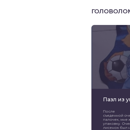
ГОЛОВОЛО
Пазл из 
После
съеденной оч
палочек, мне 
упаковку. Оче
лисенок был н