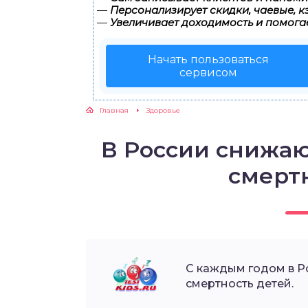
—
Персонализирует скидки, чаевые, к
—
Увеличивает доходимость и помога
ЖУТСЯ ЗУБКИ
Начать пользоваться
РВЫЕ ШАГИ
сервисом
ИКОРМ
Главная
Здоровье
ЕМ К ВРАЧУ
В России снижаю
смерт
С каждым годом в Р
смертность детей.