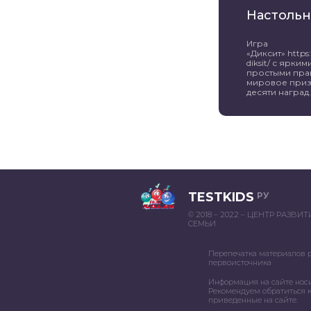
Настольн
Игра
«Диксит» https:/
diksit/ с ярк
простыми пра
мировое приз
десяти наград. 
TESTKIDS
РУ
© 2018 – 2022 – ЦЕНТР РАЗВИ
СЕМЬИ
Перепечатка материалов 
первоисточника
Информация на сайте нос
Рекомендуем обратиться к
приведенные на сайте.