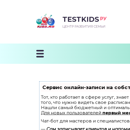
TESTKIDS
РУ
ВОРОЖДЕННЫЙ
БЕНОК УЧИТСЯ
ТСКИЙ САД
ЧАЛЬНАЯ ШКОЛА
ВОРИТЬ
ЦЕНТР РАЗВИТИЯ СЕМЬИ
УДНИЧОК
ЗВИВАЮЩИЕ ЗАНЯТИЯ
ЕШКОЛЬНЫЕ ЗАНЯТИЯ
ННЕЕ РАЗВИТИЕ
ОРОЙ МЕСЯЦ
ДГОТОВКА К ШКОЛЕ
ТАНИЕ ШКОЛЬНИКА
ТАНИЕ ПОСЛЕ ГОДА
ТЫЙ МЕСЯЦ
ТАНИЕ ДОШКОЛЬНИКА
ОРОВЬЕ ШКОЛЬНИКА
ИУЧАЕМ К ГОРШКУ
ЛГОДА
Сервис онлайн-записи на собс
9 МЕСЯЦЕВ
Тот, кто работает в сфере услуг, зна
того, что нужно видеть свое расписан
Нашли самый бюджетный и оптималь
12 МЕСЯЦЕВ
Для новых пользователей
первый ме
Чат-бот для мастеров и специалистов
ОБЛЕМЫ ПЕРВОГО
ДА
—
Сам записывает клиентов и напомин