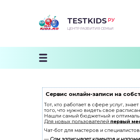
TESTKIDS
РУ
ВОРОЖДЕННЫЙ
БЕНОК УЧИТСЯ
ТСКИЙ САД
ЧАЛЬНАЯ ШКОЛА
ВОРИТЬ
ЦЕНТР РАЗВИТИЯ СЕМЬИ
УДНИЧОК
ЗВИВАЮЩИЕ ЗАНЯТИЯ
ЕШКОЛЬНЫЕ ЗАНЯТИЯ
ННЕЕ РАЗВИТИЕ
ОРОЙ МЕСЯЦ
ДГОТОВКА К ШКОЛЕ
ТАНИЕ ШКОЛЬНИКА
ТАНИЕ ПОСЛЕ ГОДА
ТЫЙ МЕСЯЦ
ТАНИЕ ДОШКОЛЬНИКА
ОРОВЬЕ ШКОЛЬНИКА
ИУЧАЕМ К ГОРШКУ
ЛГОДА
Сервис онлайн-записи на собс
9 МЕСЯЦЕВ
Тот, кто работает в сфере услуг, зна
того, что нужно видеть свое расписан
Нашли самый бюджетный и оптималь
12 МЕСЯЦЕВ
Для новых пользователей
первый ме
Чат-бот для мастеров и специалистов
ОБЛЕМЫ ПЕРВОГО
ДА
—
Сам записывает клиентов и напомин