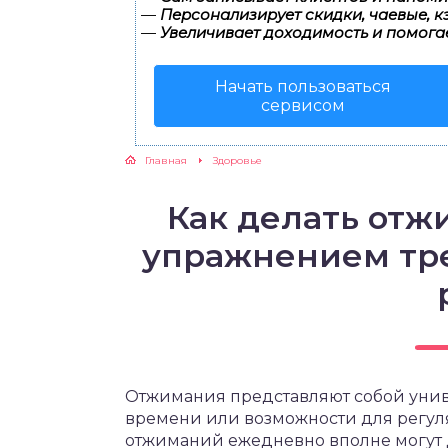
—
Персонализирует скидки, чаевые, к
—
Увеличивает доходимость и помога
ЖУТСЯ ЗУБКИ
Начать пользоваться
РВЫЕ ШАГИ
сервисом
ИКОРМ
Главная
Здоровье
ЕМ К ВРАЧУ
Как делать отж
упражнением тр
Отжимания представляют собой унив
времени или возможности для регуля
отжиманий ежедневно вполне могут д