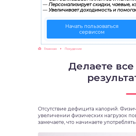
—
Персонализирует скидки, чаевые, к
—
Увеличивает доходимость и помога
ЖУТСЯ ЗУБКИ
Начать пользоваться
РВЫЕ ШАГИ
сервисом
ИКОРМ
Главная
Похудение
ЕМ К ВРАЧУ
Делаете все 
результа
Отсутствие дефицита калорий. Физи
увеличении физических нагрузок пов
замечаете, что начинаете употреблят