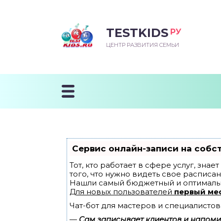
TESTKIDS
РУ
ВОРОЖДЕННЫЙ
БЕНОК УЧИТСЯ
ТСКИЙ САД
ЧАЛЬНАЯ ШКОЛА
ВОРИТЬ
ЦЕНТР РАЗВИТИЯ СЕМЬИ
УДНИЧОК
ЗВИВАЮЩИЕ ЗАНЯТИЯ
ЕШКОЛЬНЫЕ ЗАНЯТИЯ
ННЕЕ РАЗВИТИЕ
ОРОЙ МЕСЯЦ
ДГОТОВКА К ШКОЛЕ
ТАНИЕ ШКОЛЬНИКА
ТАНИЕ ПОСЛЕ ГОДА
ТЫЙ МЕСЯЦ
ТАНИЕ ДОШКОЛЬНИКА
ОРОВЬЕ ШКОЛЬНИКА
ИУЧАЕМ К ГОРШКУ
ЛГОДА
Сервис онлайн-записи на собс
9 МЕСЯЦЕВ
Тот, кто работает в сфере услуг, зна
того, что нужно видеть свое расписан
Нашли самый бюджетный и оптималь
12 МЕСЯЦЕВ
Для новых пользователей
первый ме
Чат-бот для мастеров и специалистов
ОБЛЕМЫ ПЕРВОГО
ДА
—
Сам записывает клиентов и напомин