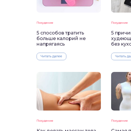
Похудение
Похудение
5 способов тратить
5 причи
больше калорий не
худеющ
напрягаясь
без кух
Читать далее
Читать д
Похудение
Похудение
Как делать массаж тела
Самая 