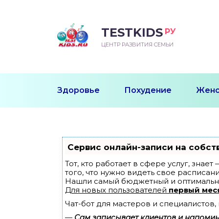
TESTKIDS
РУ
ВОРОЖДЕННЫЙ
БЕНОК УЧИТСЯ
ТСКИЙ САД
ЧАЛЬНАЯ ШКОЛА
ВОРИТЬ
ЦЕНТР РАЗВИТИЯ СЕМЬИ
УДНИЧОК
ЗВИВАЮЩИЕ ЗАНЯТИЯ
ЕШКОЛЬНЫЕ ЗАНЯТИЯ
ННЕЕ РАЗВИТИЕ
ОРОЙ МЕСЯЦ
ДГОТОВКА К ШКОЛЕ
ТАНИЕ ШКОЛЬНИКА
Здоровье
Похудение
Женс
ТАНИЕ ПОСЛЕ ГОДА
ТЫЙ МЕСЯЦ
ТАНИЕ ДОШКОЛЬНИКА
ОРОВЬЕ ШКОЛЬНИКА
ИУЧАЕМ К ГОРШКУ
ЛГОДА
Сервис онлайн-записи на собст
9 МЕСЯЦЕВ
Тот, кто работает в сфере услуг, знае
того, что нужно видеть свое расписани
Нашли самый бюджетный и оптимальн
12 МЕСЯЦЕВ
Для новых пользователей
первый мес
Чат-бот для мастеров и специалистов
ОБЛЕМЫ ПЕРВОГО
ДА
—
Сам записывает клиентов и напомина