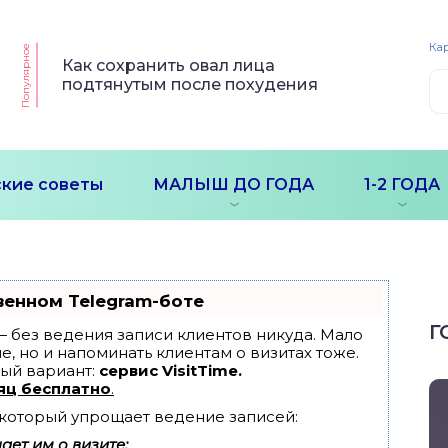
Кар
Популярное
Как сохранить овал лица
подтянутым после похудения
кие советы
МАЛЫШ ДО ГОДА
1-2 ГОДА
венном Telegram-боте
Г
т — без ведения записи клиентов никуда. Мало
е, но и напоминать клиентам о визитах тоже.
ый вариант:
сервис VisitTime.
яц бесплатно
.
, который упрощает ведение записей:
ет им о визите;