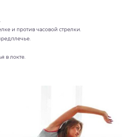
.
елке и против часовой стрелки.
предплечье.
 в локте.