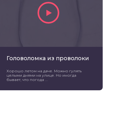
Головоломка из проволоки
Хорошо летом на даче. Можно гулять
целыми днями на улице. Но иногда
бывает, что погода ...