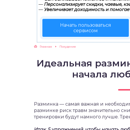
—
Персонализирует скидки, чаевые, кэ
—
Увеличивает доходимость и помогае
ЖУТСЯ ЗУБКИ
Начать пользоваться
РВЫЕ ШАГИ
сервисом
ИКОРМ
Главная
Похудение
ЕМ К ВРАЧУ
Идеальная размин
начала лю
Разминка — самая важная и необходи
разминке риск травм значительно сни
тренировки будут намного лучше. Трен
Итак, 5 упражнений, чтобы начать лю