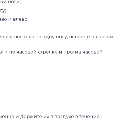
ой ноги;
гу;
во и влево;
енося вес тела на одну ногу, встаньте на носки
ги по часовой стрелке и против часовой
нно и держите их в воздухе в течение 1