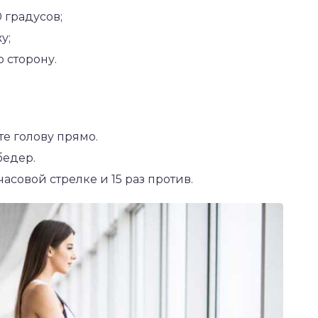
 градусов;
у;
 сторону.
е голову прямо.
едер.
асовой стрелке и 15 раз против.