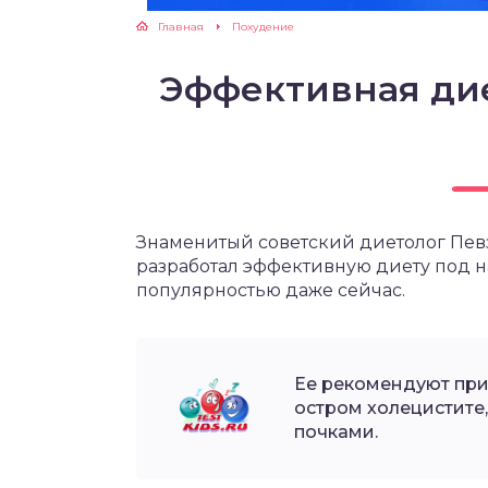
Главная
Похудение
ЖУТСЯ ЗУБКИ
Эффективная ди
РВЫЕ ШАГИ
ИКОРМ
ЕМ К ВРАЧУ
Знаменитый советский диетолог Пев
разработал эффективную диету под на
популярностью даже сейчас.
Ее рекомендуют при
остром холецистите,
почками.