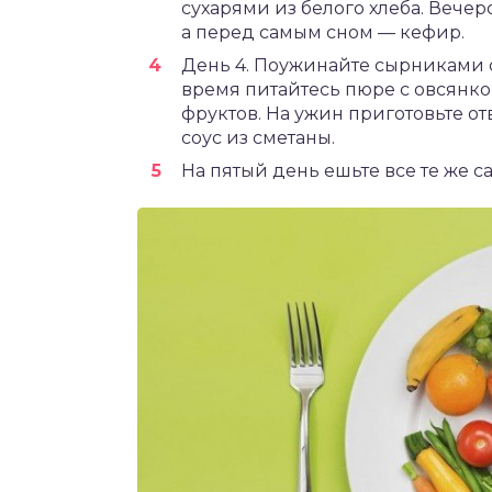
сухарями из белого хлеба. Вече
а перед самым сном — кефир.
День 4. Поужинайте сырниками 
время питайтесь пюре с овсянко
фруктов. На ужин приготовьте от
соус из сметаны.
На пятый день ешьте все те же са