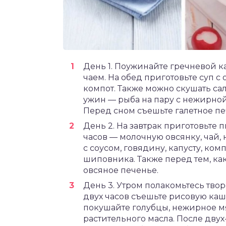
День 1. Поужинайте гречневой ка
чаем. На обед приготовьте суп с
компот. Также можно скушать са
ужин — рыба на пару с нежирной
Перед сном съешьте галетное пе
День 2. На завтрак приготовьте 
часов — молочную овсянку, чай,
с соусом, говядину, капусту, ком
шиповника. Также перед тем, ка
овсяное печенье.
День 3. Утром полакомьтесь тво
двух часов съешьте рисовую каш
покушайте голубцы, нежирное м
растительного масла. После двух