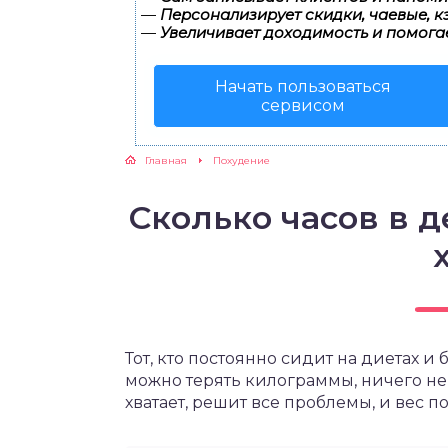
—
Персонализирует скидки, чаевые, к
—
Увеличивает доходимость и помога
ЖУТСЯ ЗУБКИ
Начать пользоваться
РВЫЕ ШАГИ
сервисом
ИКОРМ
Главная
Похудение
ЕМ К ВРАЧУ
Сколько часов в д
Тот, кто постоянно сидит на диетах и 
можно терять килограммы, ничего не 
хватает, решит все проблемы, и вес п