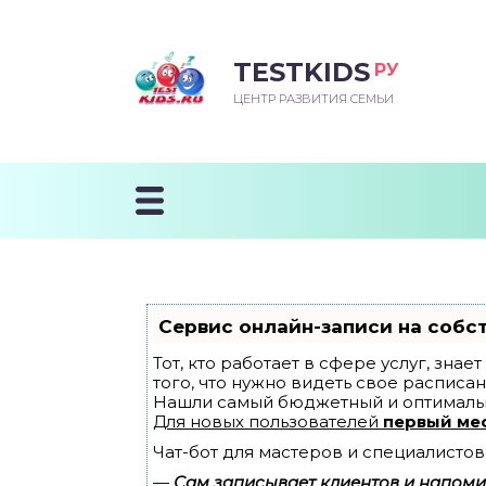
TESTKIDS
РУ
ВОРОЖДЕННЫЙ
БЕНОК УЧИТСЯ
ТСКИЙ САД
ЧАЛЬНАЯ ШКОЛА
ВОРИТЬ
ЦЕНТР РАЗВИТИЯ СЕМЬИ
УДНИЧОК
ЗВИВАЮЩИЕ ЗАНЯТИЯ
ЕШКОЛЬНЫЕ ЗАНЯТИЯ
ННЕЕ РАЗВИТИЕ
ОРОЙ МЕСЯЦ
ДГОТОВКА К ШКОЛЕ
ТАНИЕ ШКОЛЬНИКА
ТАНИЕ ПОСЛЕ ГОДА
ТЫЙ МЕСЯЦ
ТАНИЕ ДОШКОЛЬНИКА
ОРОВЬЕ ШКОЛЬНИКА
ИУЧАЕМ К ГОРШКУ
ЛГОДА
Сервис онлайн-записи на собс
9 МЕСЯЦЕВ
Тот, кто работает в сфере услуг, зна
того, что нужно видеть свое расписан
Нашли самый бюджетный и оптималь
12 МЕСЯЦЕВ
Для новых пользователей
первый ме
Чат-бот для мастеров и специалистов
ОБЛЕМЫ ПЕРВОГО
ДА
—
Сам записывает клиентов и напомин