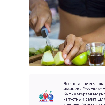
Все оставшиеся шла
«веника». Это салат
быть натертая морк
капустный салат. Дл
вручную. Этим салат