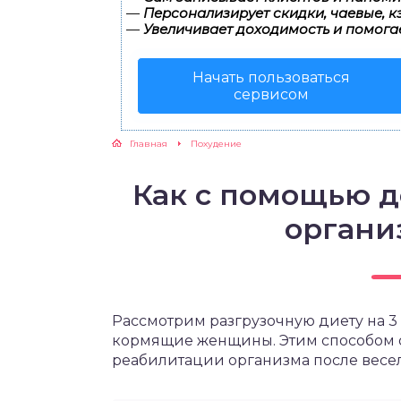
—
Персонализирует скидки, чаевые, к
—
Увеличивает доходимость и помога
ЖУТСЯ ЗУБКИ
Начать пользоваться
РВЫЕ ШАГИ
сервисом
ИКОРМ
Главная
Похудение
ЕМ К ВРАЧУ
Как с помощью д
организ
Рассмотрим разгрузочную диету на 3
кормящие женщины. Этим способом 
реабилитации организма после весе