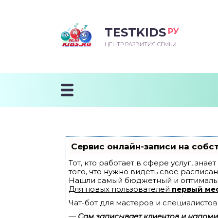
TESTKIDS
РУ
ВОРОЖДЕННЫЙ
БЕНОК УЧИТСЯ
ТСКИЙ САД
ЧАЛЬНАЯ ШКОЛА
ВОРИТЬ
ЦЕНТР РАЗВИТИЯ СЕМЬИ
УДНИЧОК
ЗВИВАЮЩИЕ ЗАНЯТИЯ
ЕШКОЛЬНЫЕ ЗАНЯТИЯ
ННЕЕ РАЗВИТИЕ
ОРОЙ МЕСЯЦ
ДГОТОВКА К ШКОЛЕ
ТАНИЕ ШКОЛЬНИКА
ТАНИЕ ПОСЛЕ ГОДА
ТЫЙ МЕСЯЦ
ТАНИЕ ДОШКОЛЬНИКА
ОРОВЬЕ ШКОЛЬНИКА
ИУЧАЕМ К ГОРШКУ
ЛГОДА
Сервис онлайн-записи на собс
9 МЕСЯЦЕВ
Тот, кто работает в сфере услуг, зна
того, что нужно видеть свое расписан
Нашли самый бюджетный и оптималь
12 МЕСЯЦЕВ
Для новых пользователей
первый ме
Чат-бот для мастеров и специалистов
ОБЛЕМЫ ПЕРВОГО
ДА
—
Сам записывает клиентов и напомин