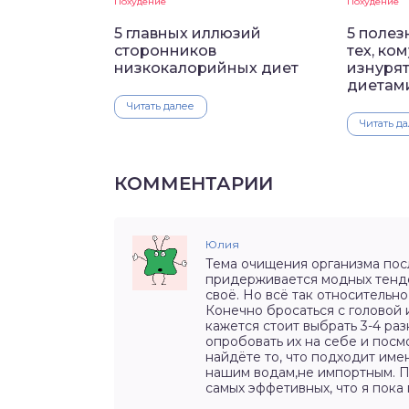
Похудение
Похудение
5 главных иллюзий
5 полез
сторонников
тех, ко
низкокалорийных диет
изнурят
диетам
Читать далее
Читать д
КОММЕНТАРИИ
Юлия
Тема очищения организма посл
придерживается модных тенде
своё. Но всё так относительн
Конечно бросаться с головой и
кажется стоит выбрать 3-4 ра
опробовать их на себе и посм
найдёте то, что подходит име
нашим водам,не импортным. П
самых эффетивных, что я пока