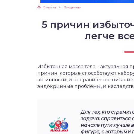
Главная
Похудение
ЖУТСЯ ЗУБКИ
5 причин избыточ
РВЫЕ ШАГИ
легче вс
ИКОРМ
ЕМ К ВРАЧУ
Избыточная масса тела – актуальная 
причин, которые способствуют набору
активности, и неправильное питание,
эндокринные проблемы, и наследств
Для тех, кто стремит
задача: справиться 
начале пути лучше в
фигуре, с которыми 