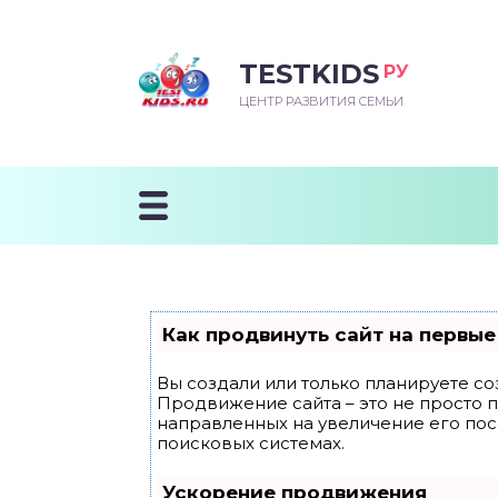
TESTKIDS
РУ
ВОРОЖДЕННЫЙ
БЕНОК УЧИТСЯ
ТСКИЙ САД
ЧАЛЬНАЯ ШКОЛА
ВОРИТЬ
ЦЕНТР РАЗВИТИЯ СЕМЬИ
УДНИЧОК
ЗВИВАЮЩИЕ ЗАНЯТИЯ
ЕШКОЛЬНЫЕ ЗАНЯТИЯ
ННЕЕ РАЗВИТИЕ
ОРОЙ МЕСЯЦ
ДГОТОВКА К ШКОЛЕ
ТАНИЕ ШКОЛЬНИКА
ТАНИЕ ПОСЛЕ ГОДА
ТЫЙ МЕСЯЦ
ТАНИЕ ДОШКОЛЬНИКА
ОРОВЬЕ ШКОЛЬНИКА
ИУЧАЕМ К ГОРШКУ
ЛГОДА
Как продвинуть сайт на первые
9 МЕСЯЦЕВ
Вы создали или только планируете соз
Продвижение сайта – это не просто 
12 МЕСЯЦЕВ
направленных на увеличение его по
поисковых системах.
ОБЛЕМЫ ПЕРВОГО
Ускорение продвижения
ДА