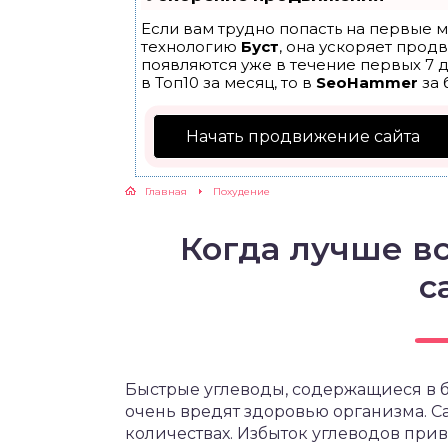
Если вам трудно попасть на первые м
ЖУТСЯ ЗУБКИ
технологию
Буст
, она ускоряет прод
появляются уже в течение первых 7 д
в Топ10 за месяц, то в
SeoHammer
за 
РВЫЕ ШАГИ
Начать продвижение сайта
ИКОРМ
Главная
Похудение
ЕМ К ВРАЧУ
Когда лучше вс
с
Быстрые углеводы, содержащиеся в 
очень вредят здоровью организма. С
количествах. Избыток углеводов при