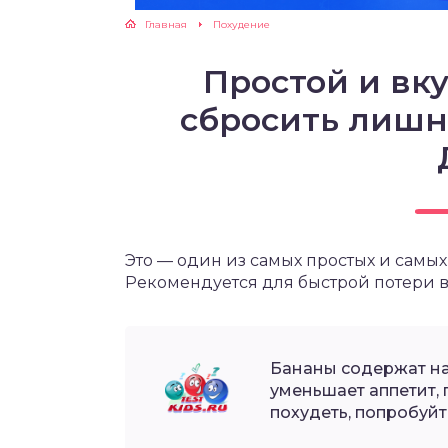
Главная
Похудение
ЖУТСЯ ЗУБКИ
Простой и вк
РВЫЕ ШАГИ
сбросить лишн
ИКОРМ
ЕМ К ВРАЧУ
Это — один из самых простых и самы
Рекомендуется для быстрой потери в
Бананы содержат на
уменьшает аппетит, п
похудеть, попробуйт