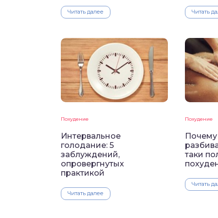
Читать далее
Читать д
Похудение
Похудение
Интервальное
Почему
голодание: 5
разбива
заблуждений,
таки по
опровергнутых
похуде
практикой
Читать д
Читать далее