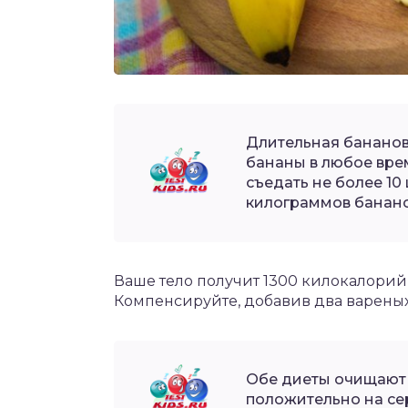
Длительная бананова
бананы в любое вре
съедать не более 10
килограммов банано
Ваше тело получит 1300 килокалорий,
Компенсируйте, добавив два варены
Обе диеты очищают 
положительно на се