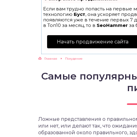
Если вам трудно попасть на первые м
ЖУТСЯ ЗУБКИ
технологию
Буст
, она ускоряет прод
появляются уже в течение первых 7 д
в Топ10 за месяц, то в
SeoHammer
за 
РВЫЕ ШАГИ
Начать продвижение сайта
ИКОРМ
Главная
Похудение
ЕМ К ВРАЧУ
Самые популярн
п
Ложные представления о правильном 
или нет, или делают так, что ожидания
образованной около правильного, здо