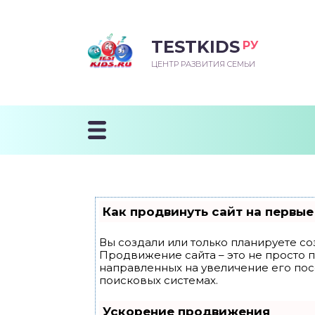
TESTKIDS
РУ
ВОРОЖДЕННЫЙ
БЕНОК УЧИТСЯ
ТСКИЙ САД
ЧАЛЬНАЯ ШКОЛА
ВОРИТЬ
ЦЕНТР РАЗВИТИЯ СЕМЬИ
УДНИЧОК
ЗВИВАЮЩИЕ ЗАНЯТИЯ
ЕШКОЛЬНЫЕ ЗАНЯТИЯ
ННЕЕ РАЗВИТИЕ
ОРОЙ МЕСЯЦ
ДГОТОВКА К ШКОЛЕ
ТАНИЕ ШКОЛЬНИКА
ТАНИЕ ПОСЛЕ ГОДА
ТЫЙ МЕСЯЦ
ТАНИЕ ДОШКОЛЬНИКА
ОРОВЬЕ ШКОЛЬНИКА
ИУЧАЕМ К ГОРШКУ
ЛГОДА
Как продвинуть сайт на первые
9 МЕСЯЦЕВ
Вы создали или только планируете соз
Продвижение сайта – это не просто 
12 МЕСЯЦЕВ
направленных на увеличение его по
поисковых системах.
ОБЛЕМЫ ПЕРВОГО
Ускорение продвижения
ДА