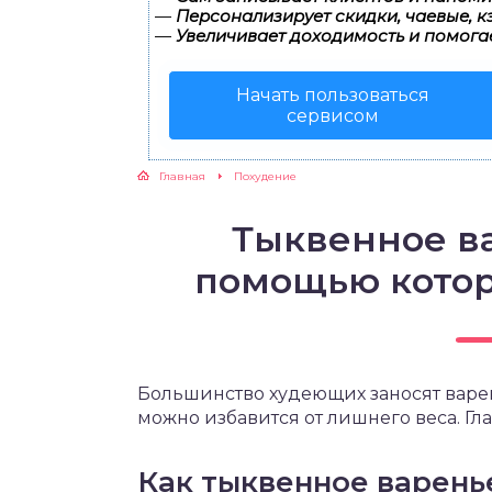
—
Персонализирует скидки, чаевые, к
—
Увеличивает доходимость и помога
ЖУТСЯ ЗУБКИ
Начать пользоваться
РВЫЕ ШАГИ
сервисом
ИКОРМ
Главная
Похудение
ЕМ К ВРАЧУ
Тыквенное ва
помощью котор
Большинство худеющих заносят варе
можно избавится от лишнего веса. Г
Как тыквенное варень