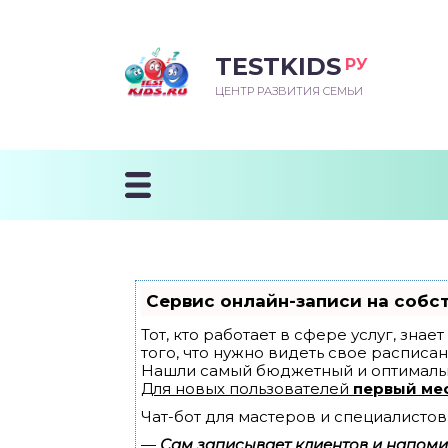
TESTKIDS
РУ
ВОРОЖДЕННЫЙ
БЕНОК УЧИТСЯ
ТСКИЙ САД
ЧАЛЬНАЯ ШКОЛА
ВОРИТЬ
ЦЕНТР РАЗВИТИЯ СЕМЬИ
УДНИЧОК
ЗВИВАЮЩИЕ ЗАНЯТИЯ
ЕШКОЛЬНЫЕ ЗАНЯТИЯ
ННЕЕ РАЗВИТИЕ
ОРОЙ МЕСЯЦ
ДГОТОВКА К ШКОЛЕ
ТАНИЕ ШКОЛЬНИКА
ТАНИЕ ПОСЛЕ ГОДА
ТЫЙ МЕСЯЦ
ТАНИЕ ДОШКОЛЬНИКА
ОРОВЬЕ ШКОЛЬНИКА
ИУЧАЕМ К ГОРШКУ
ЛГОДА
Сервис онлайн-записи на собс
9 МЕСЯЦЕВ
Тот, кто работает в сфере услуг, зна
того, что нужно видеть свое расписан
Нашли самый бюджетный и оптималь
12 МЕСЯЦЕВ
Для новых пользователей
первый ме
Чат-бот для мастеров и специалистов
ОБЛЕМЫ ПЕРВОГО
ДА
—
Сам записывает клиентов и напомин