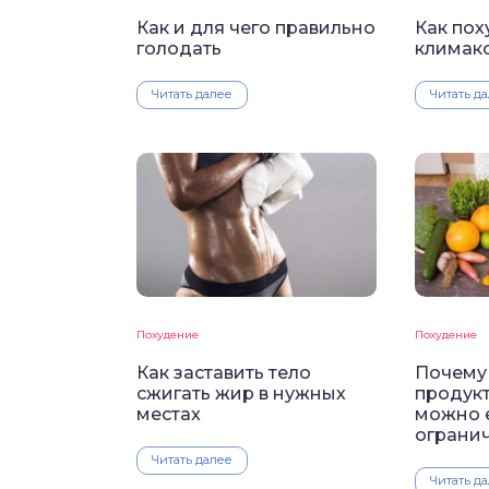
Как и для чего правильно
Как пох
голодать
климак
Читать далее
Читать д
Похудение
Похудение
Как заставить тело
Почему 
сжигать жир в нужных
продукт
местах
можно е
ограни
Читать далее
Читать д