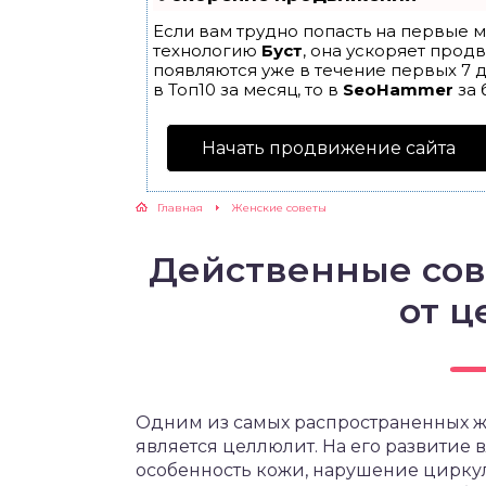
Если вам трудно попасть на первые м
ЖУТСЯ ЗУБКИ
технологию
Буст
, она ускоряет прод
появляются уже в течение первых 7 д
в Топ10 за месяц, то в
SeoHammer
за 
РВЫЕ ШАГИ
Начать продвижение сайта
ИКОРМ
Главная
Женские советы
ЕМ К ВРАЧУ
Действенные сов
от 
Одним из самых распространенных 
является целлюлит. На его развитие 
особенность кожи, нарушение циркул