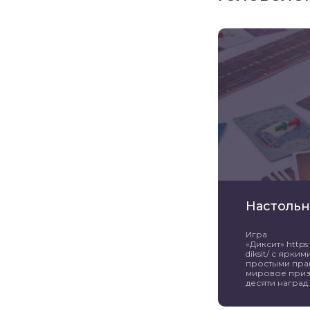
Настольн
Игра
«Диксит» https:/
diksit/ с ярк
простыми пра
мировое приз
десяти наград. 