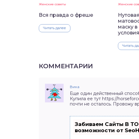
Женские советы
Женские со
Вся правда о фреше
Нутовая
матовос
маску 
Читать далее
услови
Читать д
КОММЕНТАРИИ
Вика
Еще один действенный способ
Купила ее тут https://horsefo
почти не осталось. Провожу в
Забиваем Сайты В Т
возможности от Seo