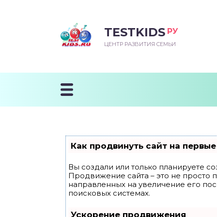
TESTKIDS
РУ
ВОРОЖДЕННЫЙ
БЕНОК УЧИТСЯ
ТСКИЙ САД
ЧАЛЬНАЯ ШКОЛА
ВОРИТЬ
ЦЕНТР РАЗВИТИЯ СЕМЬИ
УДНИЧОК
ЗВИВАЮЩИЕ ЗАНЯТИЯ
ЕШКОЛЬНЫЕ ЗАНЯТИЯ
ННЕЕ РАЗВИТИЕ
ОРОЙ МЕСЯЦ
ДГОТОВКА К ШКОЛЕ
ТАНИЕ ШКОЛЬНИКА
ТАНИЕ ПОСЛЕ ГОДА
ТЫЙ МЕСЯЦ
ТАНИЕ ДОШКОЛЬНИКА
ОРОВЬЕ ШКОЛЬНИКА
ИУЧАЕМ К ГОРШКУ
ЛГОДА
Как продвинуть сайт на первые
9 МЕСЯЦЕВ
Вы создали или только планируете соз
Продвижение сайта – это не просто 
12 МЕСЯЦЕВ
направленных на увеличение его по
поисковых системах.
ОБЛЕМЫ ПЕРВОГО
Ускорение продвижения
ДА