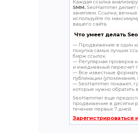
Каждая ссылка анализиру
SMM.
SeoHammer делает 
занятием. Ссылки, вечные 
используйте по максиму
вашего сайта.
Что умеет делать Se
— Продвижение в один кл
покупка самых лучших ссы
бирж ссылок.
— Регулярная проверка ка
и ежедневный пересчет п
— Все известные форматы
публикации (упоминания, м
— SeoHammer покажет, где
которые нужно обратить 
SeoHammer еще предост
продвижение в десятки ра
течение первых 7 дней.
Зарегистрироваться 