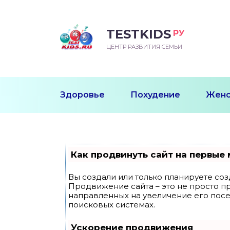
TESTKIDS
РУ
ВОРОЖДЕННЫЙ
БЕНОК УЧИТСЯ
ТСКИЙ САД
ЧАЛЬНАЯ ШКОЛА
ВОРИТЬ
ЦЕНТР РАЗВИТИЯ СЕМЬИ
УДНИЧОК
ЗВИВАЮЩИЕ ЗАНЯТИЯ
ЕШКОЛЬНЫЕ ЗАНЯТИЯ
ННЕЕ РАЗВИТИЕ
ОРОЙ МЕСЯЦ
ДГОТОВКА К ШКОЛЕ
ТАНИЕ ШКОЛЬНИКА
Здоровье
Похудение
Женс
ТАНИЕ ПОСЛЕ ГОДА
ТЫЙ МЕСЯЦ
ТАНИЕ ДОШКОЛЬНИКА
ОРОВЬЕ ШКОЛЬНИКА
ИУЧАЕМ К ГОРШКУ
ЛГОДА
Как продвинуть сайт на первые 
9 МЕСЯЦЕВ
Вы создали или только планируете созд
Продвижение сайта – это не просто п
12 МЕСЯЦЕВ
направленных на увеличение его пос
поисковых системах.
ОБЛЕМЫ ПЕРВОГО
Ускорение продвижения
ДА