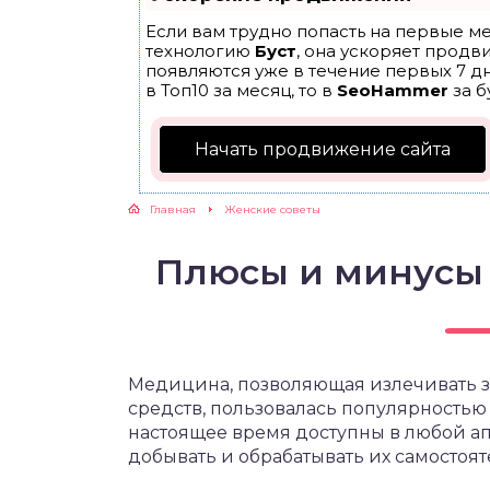
Если вам трудно попасть на первые ме
ЖУТСЯ ЗУБКИ
технологию
Буст
, она ускоряет продв
появляются уже в течение первых 7 дн
в Топ10 за месяц, то в
SeoHammer
за б
РВЫЕ ШАГИ
Начать продвижение сайта
ИКОРМ
Главная
Женские советы
ЕМ К ВРАЧУ
Плюсы и минусы
Медицина, позволяющая излечивать 
средств, пользовалась популярностью
настоящее время доступны в любой а
добывать и обрабатывать их самостоят