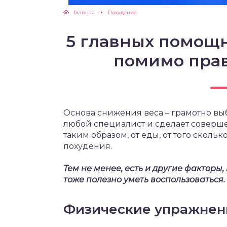
Главная
Похудение
ЖУТСЯ ЗУБКИ
5 главных помощ
РВЫЕ ШАГИ
помимо пра
ИКОРМ
ЕМ К ВРАЧУ
Основа снижения веса – грамотно вы
любой специалист и сделает соверше
таким образом, от еды, от того сколь
похудения.
Тем не менее, есть и другие факторы,
тоже полезно уметь воспользоваться.
Физические упражнен