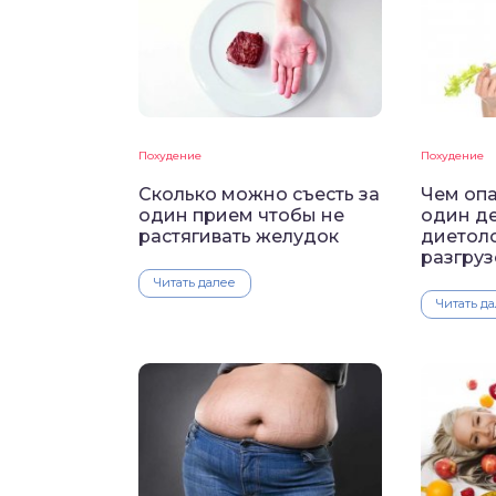
Похудение
Похудение
Сколько можно съесть за
Чем оп
один прием чтобы не
один де
растягивать желудок
диетоло
разгру
Читать далее
Читать д