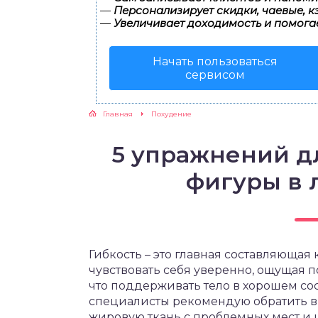
—
Персонализирует скидки, чаевые, к
—
Увеличивает доходимость и помога
ЖУТСЯ ЗУБКИ
Начать пользоваться
РВЫЕ ШАГИ
сервисом
ИКОРМ
Главная
Похудение
ЕМ К ВРАЧУ
5 упражнений д
фигуры в 
Гибкость – это главная составляющая
чувствовать себя уверенно, ощущая п
что поддерживать тело в хорошем со
специалисты рекомендую обратить вн
жировую ткань с проблемных мест и 