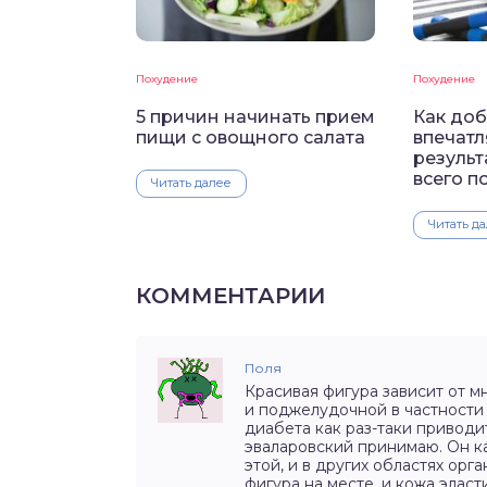
Похудение
Похудение
5 причин начинать прием
Как доб
пищи с овощного салата
впечат
результ
всего п
Читать далее
Читать д
КОММЕНТАРИИ
Поля
Красивая фигура зависит от м
и поджелудочной в частности 
диабета как раз-таки приводи
эваларовский принимаю. Он к
этой, и в других областях орг
фигура на месте, и кожа элас