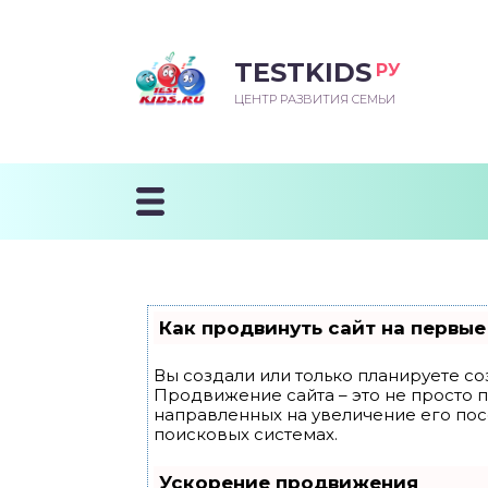
TESTKIDS
РУ
ВОРОЖДЕННЫЙ
БЕНОК УЧИТСЯ
ТСКИЙ САД
ЧАЛЬНАЯ ШКОЛА
ВОРИТЬ
ЦЕНТР РАЗВИТИЯ СЕМЬИ
УДНИЧОК
ЗВИВАЮЩИЕ ЗАНЯТИЯ
ЕШКОЛЬНЫЕ ЗАНЯТИЯ
ННЕЕ РАЗВИТИЕ
ОРОЙ МЕСЯЦ
ДГОТОВКА К ШКОЛЕ
ТАНИЕ ШКОЛЬНИКА
ТАНИЕ ПОСЛЕ ГОДА
ТЫЙ МЕСЯЦ
ТАНИЕ ДОШКОЛЬНИКА
ОРОВЬЕ ШКОЛЬНИКА
ИУЧАЕМ К ГОРШКУ
ЛГОДА
Как продвинуть сайт на первые
9 МЕСЯЦЕВ
Вы создали или только планируете соз
Продвижение сайта – это не просто 
12 МЕСЯЦЕВ
направленных на увеличение его по
поисковых системах.
ОБЛЕМЫ ПЕРВОГО
Ускорение продвижения
ДА