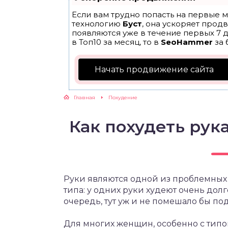
Если вам трудно попасть на первые м
ЖУТСЯ ЗУБКИ
технологию
Буст
, она ускоряет прод
появляются уже в течение первых 7 д
в Топ10 за месяц, то в
SeoHammer
за 
РВЫЕ ШАГИ
Начать продвижение сайта
ИКОРМ
Главная
Похудение
ЕМ К ВРАЧУ
Как похудеть рук
Руки являются одной из проблемных 
типа: у одних руки худеют очень долг
очередь, тут уж и не помешало бы под
Для многих женщин, особенно с типо