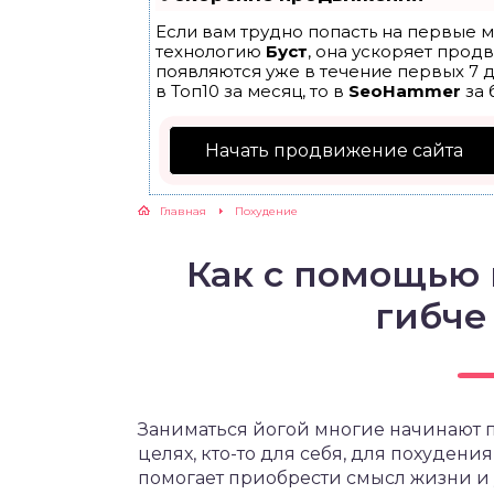
Если вам трудно попасть на первые м
ЖУТСЯ ЗУБКИ
технологию
Буст
, она ускоряет прод
появляются уже в течение первых 7 д
в Топ10 за месяц, то в
SeoHammer
за 
РВЫЕ ШАГИ
Начать продвижение сайта
ИКОРМ
Главная
Похудение
ЕМ К ВРАЧУ
Как с помощью 
гибче
Заниматься йогой многие начинают п
целях, кто-то для себя, для похудени
помогает приобрести смысл жизни и у