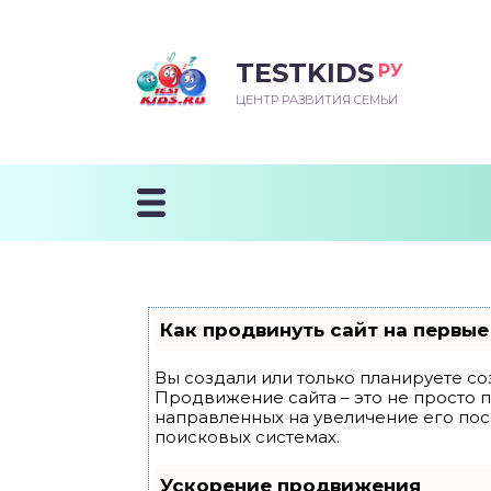
TESTKIDS
РУ
ВОРОЖДЕННЫЙ
БЕНОК УЧИТСЯ
ТСКИЙ САД
ЧАЛЬНАЯ ШКОЛА
ВОРИТЬ
ЦЕНТР РАЗВИТИЯ СЕМЬИ
УДНИЧОК
ЗВИВАЮЩИЕ ЗАНЯТИЯ
ЕШКОЛЬНЫЕ ЗАНЯТИЯ
ННЕЕ РАЗВИТИЕ
ОРОЙ МЕСЯЦ
ДГОТОВКА К ШКОЛЕ
ТАНИЕ ШКОЛЬНИКА
ТАНИЕ ПОСЛЕ ГОДА
ТЫЙ МЕСЯЦ
ТАНИЕ ДОШКОЛЬНИКА
ОРОВЬЕ ШКОЛЬНИКА
ИУЧАЕМ К ГОРШКУ
ЛГОДА
Как продвинуть сайт на первые
9 МЕСЯЦЕВ
Вы создали или только планируете соз
Продвижение сайта – это не просто 
12 МЕСЯЦЕВ
направленных на увеличение его по
поисковых системах.
ОБЛЕМЫ ПЕРВОГО
Ускорение продвижения
ДА