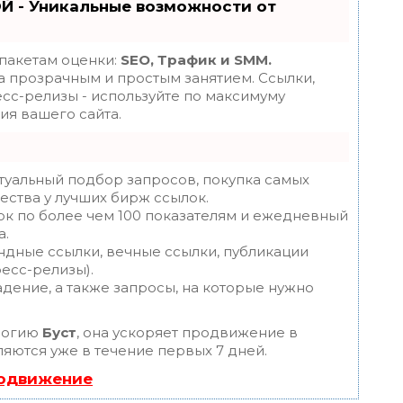
Й - Уникальные возможности от
 пакетам оценки:
SEO, Трафик и SMM.
 прозрачным и простым занятием. Ссылки,
есс-релизы - используйте по максимуму
я вашего сайта.
туальный подбор запросов, покупка самых
ества у лучших бирж ссылок.
ок по более чем 100 показателям и ежедневный
а.
ндные ссылки, вечные ссылки, публикации
ресс-релизы).
дение, а также запросы, на которые нужно
логию
Буст
, она ускоряет продвижение в
ляются уже в течение первых 7 дней.
родвижение