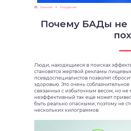
Главная
Похудение
ЖУТСЯ ЗУБКИ
Почему БАДы не 
РВЫЕ ШАГИ
по
ИКОРМ
ЕМ К ВРАЧУ
Люди, находящиеся в поисках эффект
становятся жертвой рекламы пищевых
псевдоспециалистов позволят сбросит
здоровью. Это очень соблазнительно
связанных с избыточным весом, но не 
неэффективный так еще может привес
быть реально опасными, поэтому не с
нескольких килограммов.