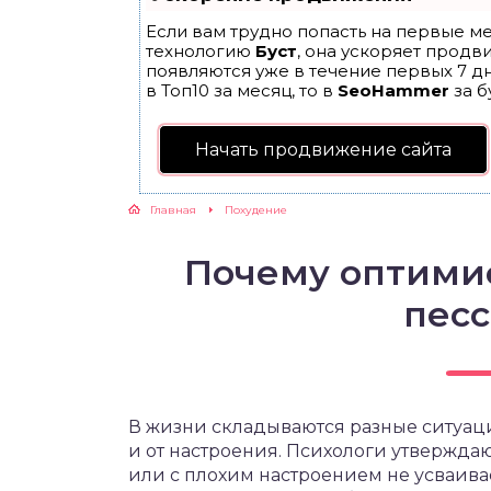
Если вам трудно попасть на первые ме
ЖУТСЯ ЗУБКИ
технологию
Буст
, она ускоряет продв
появляются уже в течение первых 7 дн
в Топ10 за месяц, то в
SeoHammer
за б
РВЫЕ ШАГИ
Начать продвижение сайта
ИКОРМ
Главная
Похудение
ЕМ К ВРАЧУ
Почему оптими
пес
В жизни складываются разные ситуации
и от настроения. Психологи утверждаю
или с плохим настроением не усваивае