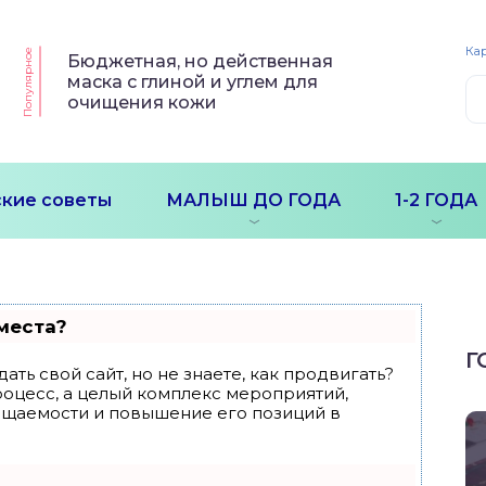
Кар
Популярное
Бюджетная, но действенная
маска с глиной и углем для
очищения кожи
кие советы
МАЛЫШ ДО ГОДА
1-2 ГОДА
места?
Г
ать свой сайт, но не знаете, как продвигать?
роцесс, а целый комплекс мероприятий,
ещаемости и повышение его позиций в