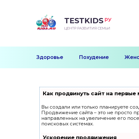
TESTKIDS
РУ
ВОРОЖДЕННЫЙ
БЕНОК УЧИТСЯ
ТСКИЙ САД
ЧАЛЬНАЯ ШКОЛА
ВОРИТЬ
ЦЕНТР РАЗВИТИЯ СЕМЬИ
УДНИЧОК
ЗВИВАЮЩИЕ ЗАНЯТИЯ
ЕШКОЛЬНЫЕ ЗАНЯТИЯ
ННЕЕ РАЗВИТИЕ
ОРОЙ МЕСЯЦ
ДГОТОВКА К ШКОЛЕ
ТАНИЕ ШКОЛЬНИКА
Здоровье
Похудение
Женс
ТАНИЕ ПОСЛЕ ГОДА
ТЫЙ МЕСЯЦ
ТАНИЕ ДОШКОЛЬНИКА
ОРОВЬЕ ШКОЛЬНИКА
ИУЧАЕМ К ГОРШКУ
ЛГОДА
Как продвинуть сайт на первые 
9 МЕСЯЦЕВ
Вы создали или только планируете созд
Продвижение сайта – это не просто п
12 МЕСЯЦЕВ
направленных на увеличение его пос
поисковых системах.
ОБЛЕМЫ ПЕРВОГО
Ускорение продвижения
ДА