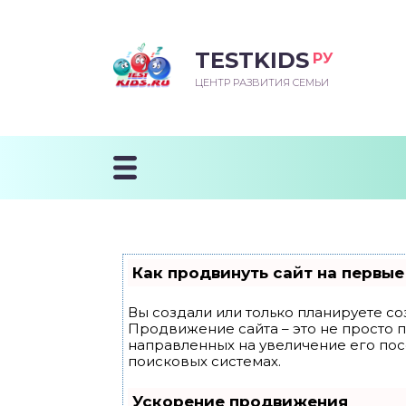
TESTKIDS
РУ
ВОРОЖДЕННЫЙ
БЕНОК УЧИТСЯ
ТСКИЙ САД
ЧАЛЬНАЯ ШКОЛА
ВОРИТЬ
ЦЕНТР РАЗВИТИЯ СЕМЬИ
УДНИЧОК
ЗВИВАЮЩИЕ ЗАНЯТИЯ
ЕШКОЛЬНЫЕ ЗАНЯТИЯ
ННЕЕ РАЗВИТИЕ
ОРОЙ МЕСЯЦ
ДГОТОВКА К ШКОЛЕ
ТАНИЕ ШКОЛЬНИКА
ТАНИЕ ПОСЛЕ ГОДА
ТЫЙ МЕСЯЦ
ТАНИЕ ДОШКОЛЬНИКА
ОРОВЬЕ ШКОЛЬНИКА
ИУЧАЕМ К ГОРШКУ
ЛГОДА
Как продвинуть сайт на первые
9 МЕСЯЦЕВ
Вы создали или только планируете соз
Продвижение сайта – это не просто 
12 МЕСЯЦЕВ
направленных на увеличение его по
поисковых системах.
ОБЛЕМЫ ПЕРВОГО
Ускорение продвижения
ДА