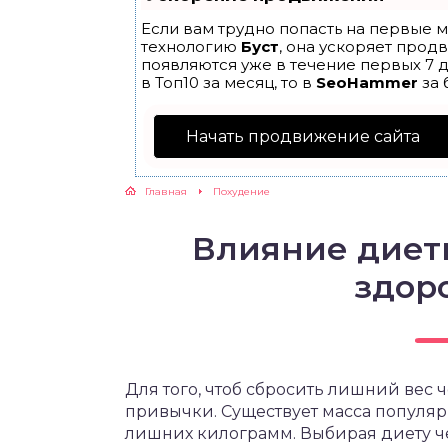
Если вам трудно попасть на первые м
ЖУТСЯ ЗУБКИ
технологию
Буст
, она ускоряет прод
появляются уже в течение первых 7 д
в Топ10 за месяц, то в
SeoHammer
за 
РВЫЕ ШАГИ
Начать продвижение сайта
ИКОРМ
Главная
Похудение
ЕМ К ВРАЧУ
Влияние диет
здор
Для того, чтоб сбросить лишний вес
привычки. Существует масса популярн
лишних килограмм. Выбирая диету чел