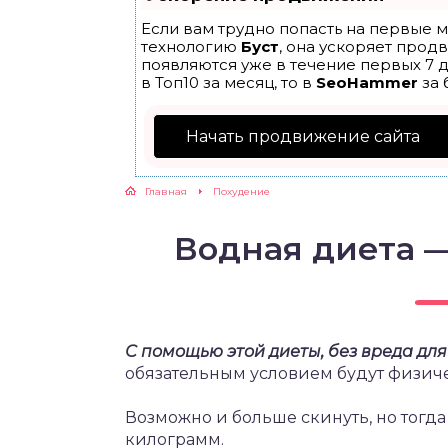
Если вам трудно попасть на первые м
ЖУТСЯ ЗУБКИ
технологию
Буст
, она ускоряет прод
появляются уже в течение первых 7 д
в Топ10 за месяц, то в
SeoHammer
за 
РВЫЕ ШАГИ
Начать продвижение сайта
ИКОРМ
Главная
Похудение
ЕМ К ВРАЧУ
Водная диета 
С помощью этой диеты, без вреда для 
обязательным условием будут физиче
Возможно и больше скинуть, но тогда
килограмм.