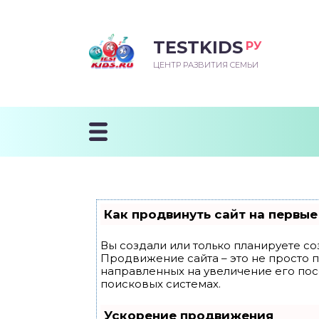
TESTKIDS
РУ
ВОРОЖДЕННЫЙ
БЕНОК УЧИТСЯ
ТСКИЙ САД
ЧАЛЬНАЯ ШКОЛА
ВОРИТЬ
ЦЕНТР РАЗВИТИЯ СЕМЬИ
УДНИЧОК
ЗВИВАЮЩИЕ ЗАНЯТИЯ
ЕШКОЛЬНЫЕ ЗАНЯТИЯ
ННЕЕ РАЗВИТИЕ
ОРОЙ МЕСЯЦ
ДГОТОВКА К ШКОЛЕ
ТАНИЕ ШКОЛЬНИКА
ТАНИЕ ПОСЛЕ ГОДА
ТЫЙ МЕСЯЦ
ТАНИЕ ДОШКОЛЬНИКА
ОРОВЬЕ ШКОЛЬНИКА
ИУЧАЕМ К ГОРШКУ
ЛГОДА
Как продвинуть сайт на первые
9 МЕСЯЦЕВ
Вы создали или только планируете соз
Продвижение сайта – это не просто 
12 МЕСЯЦЕВ
направленных на увеличение его по
поисковых системах.
ОБЛЕМЫ ПЕРВОГО
Ускорение продвижения
ДА