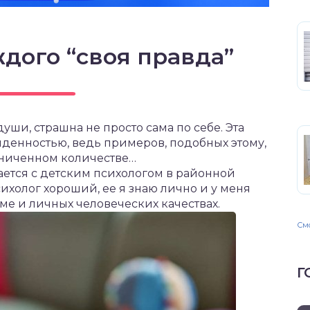
ждого “своя правда”
уши, страшна не просто сама по себе. Эта
денностью, ведь примеров, подобных этому,
аниченном количестве…
щается с детским психологом в районной
ихолог хороший, ее я знаю лично и у меня
е и личных человеческих качествах.
Смо
Г