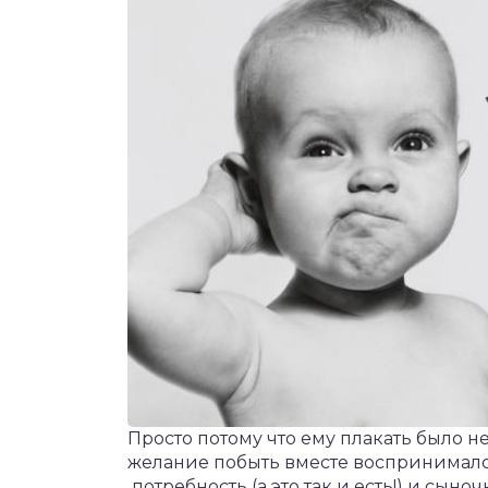
Просто потому что ему плакать было н
желание побыть вместе воспринимало
потребность (а это так и есть!) и сын