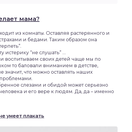
елает мама?
уходит из комнаты. Оставляя растерянного и
трахами и бедами. Таким образом она
ерпеть”.
ту истерику “не слушать” …
я и воспитываем своих детей чаще мы по
шком то баловали вниманием в детстве,
е значит, что можно оставлять наших
 проблемами.
бренное слезами и обидой может серьезно
человека и его вере к людям. Да, да – именно
не умеет плакать