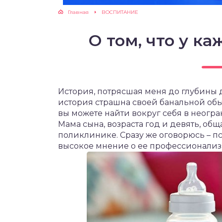
Главная
ВОСПИТАНИЕ
ЖУТСЯ ЗУБКИ
О том, что у ка
РВЫЕ ШАГИ
ИКОРМ
История, потрясшая меня до глубины д
ЕМ К ВРАЧУ
история страшна своей банальной обы
вы можете найти вокруг себя в неогр
Мама сына, возраста год и девять, об
поликлинике. Сразу же оговорюсь – пс
высокое мнение о ее профессионализм