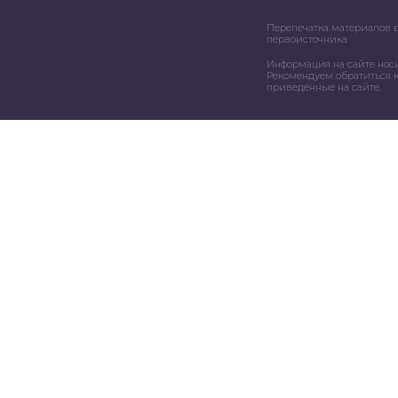
Перепечатка материалов 
первоисточника
Информация на сайте нос
Рекомендуем обратиться к
приведенные на сайте.