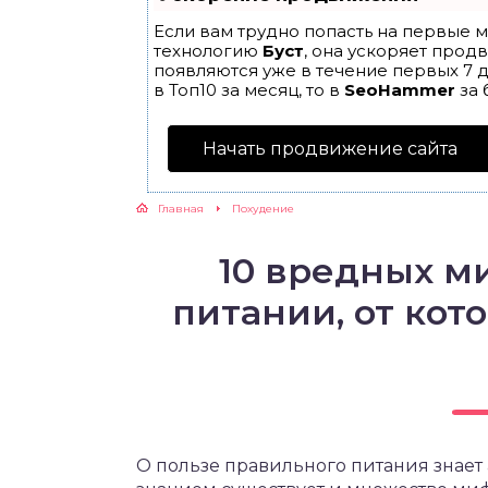
Если вам трудно попасть на первые м
ЖУТСЯ ЗУБКИ
технологию
Буст
, она ускоряет прод
появляются уже в течение первых 7 д
в Топ10 за месяц, то в
SeoHammer
за 
РВЫЕ ШАГИ
Начать продвижение сайта
ИКОРМ
Главная
Похудение
ЕМ К ВРАЧУ
10 вредных м
питании, от кот
О пользе правильного питания знает