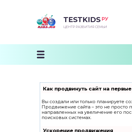
TESTKIDS
РУ
ВОРОЖДЕННЫЙ
БЕНОК УЧИТСЯ
ТСКИЙ САД
ЧАЛЬНАЯ ШКОЛА
ВОРИТЬ
ЦЕНТР РАЗВИТИЯ СЕМЬИ
УДНИЧОК
ЗВИВАЮЩИЕ ЗАНЯТИЯ
ЕШКОЛЬНЫЕ ЗАНЯТИЯ
ННЕЕ РАЗВИТИЕ
ОРОЙ МЕСЯЦ
ДГОТОВКА К ШКОЛЕ
ТАНИЕ ШКОЛЬНИКА
ТАНИЕ ПОСЛЕ ГОДА
ТЫЙ МЕСЯЦ
ТАНИЕ ДОШКОЛЬНИКА
ОРОВЬЕ ШКОЛЬНИКА
ИУЧАЕМ К ГОРШКУ
ЛГОДА
Как продвинуть сайт на первые
9 МЕСЯЦЕВ
Вы создали или только планируете соз
Продвижение сайта – это не просто 
12 МЕСЯЦЕВ
направленных на увеличение его по
поисковых системах.
ОБЛЕМЫ ПЕРВОГО
Ускорение продвижения
ДА