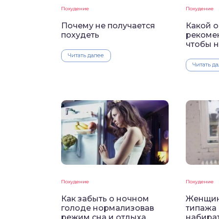
Похудение
Похудение
Почему не получается
Какой 
похудеть
рекоме
чтобы н
Читать далее
Читать д
Похудение
Похудение
Как забыть о ночном
Женщин
голоде нормализовав
типажа
режим сна и отдыха
набират