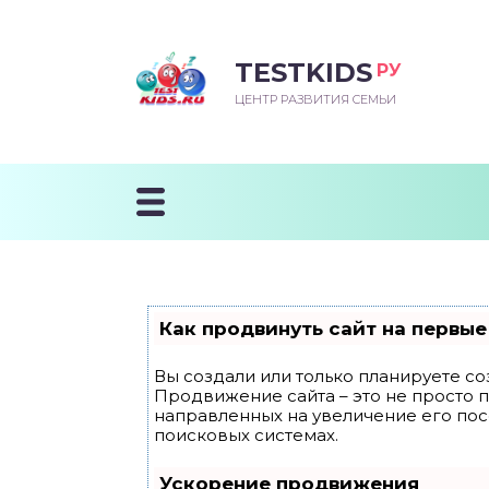
TESTKIDS
РУ
ВОРОЖДЕННЫЙ
БЕНОК УЧИТСЯ
ТСКИЙ САД
ЧАЛЬНАЯ ШКОЛА
ВОРИТЬ
ЦЕНТР РАЗВИТИЯ СЕМЬИ
УДНИЧОК
ЗВИВАЮЩИЕ ЗАНЯТИЯ
ЕШКОЛЬНЫЕ ЗАНЯТИЯ
ННЕЕ РАЗВИТИЕ
ОРОЙ МЕСЯЦ
ДГОТОВКА К ШКОЛЕ
ТАНИЕ ШКОЛЬНИКА
ТАНИЕ ПОСЛЕ ГОДА
ТЫЙ МЕСЯЦ
ТАНИЕ ДОШКОЛЬНИКА
ОРОВЬЕ ШКОЛЬНИКА
ИУЧАЕМ К ГОРШКУ
ЛГОДА
Как продвинуть сайт на первые
9 МЕСЯЦЕВ
Вы создали или только планируете соз
Продвижение сайта – это не просто 
12 МЕСЯЦЕВ
направленных на увеличение его по
поисковых системах.
ОБЛЕМЫ ПЕРВОГО
Ускорение продвижения
ДА