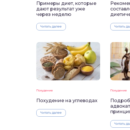
Примеры диет, которые
Рекоме
дают результат уже
состав
через неделю
диетич
Читать далее
Читать д
Похудение
Похудение
Похудение на углеводах
Подроб
адвокат
принци
Читать далее
Читать д