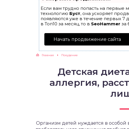
Если вам трудно попасть на первые м
ЖУТСЯ ЗУБКИ
технологию
Буст
, она ускоряет прод
появляются уже в течение первых 7 д
в Топ10 за месяц, то в
SeoHammer
за 
РВЫЕ ШАГИ
Начать продвижение сайта
ИКОРМ
Главная
Похудение
ЕМ К ВРАЧУ
Детская диета
аллергия, расс
лиш
Организм детей нуждается в особой 