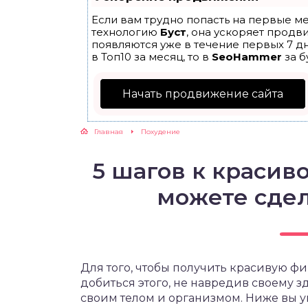
Если вам трудно попасть на первые ме
ЖУТСЯ ЗУБКИ
технологию
Буст
, она ускоряет продв
появляются уже в течение первых 7 дн
в Топ10 за месяц, то в
SeoHammer
за б
РВЫЕ ШАГИ
Начать продвижение сайта
ИКОРМ
Главная
Похудение
ЕМ К ВРАЧУ
5 шагов к красив
можете сдел
Для того, чтобы получить красивую фи
добиться этого, не навредив своему з
своим телом и организмом. Ниже вы у