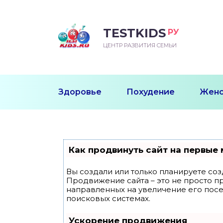
TESTKIDS
РУ
ВОРОЖДЕННЫЙ
БЕНОК УЧИТСЯ
ТСКИЙ САД
ЧАЛЬНАЯ ШКОЛА
ВОРИТЬ
ЦЕНТР РАЗВИТИЯ СЕМЬИ
УДНИЧОК
ЗВИВАЮЩИЕ ЗАНЯТИЯ
ЕШКОЛЬНЫЕ ЗАНЯТИЯ
ННЕЕ РАЗВИТИЕ
ОРОЙ МЕСЯЦ
ДГОТОВКА К ШКОЛЕ
ТАНИЕ ШКОЛЬНИКА
Здоровье
Похудение
Женс
ТАНИЕ ПОСЛЕ ГОДА
ТЫЙ МЕСЯЦ
ТАНИЕ ДОШКОЛЬНИКА
ОРОВЬЕ ШКОЛЬНИКА
ИУЧАЕМ К ГОРШКУ
ЛГОДА
Как продвинуть сайт на первые 
9 МЕСЯЦЕВ
Вы создали или только планируете созд
Продвижение сайта – это не просто п
12 МЕСЯЦЕВ
направленных на увеличение его пос
поисковых системах.
ОБЛЕМЫ ПЕРВОГО
Ускорение продвижения
ДА