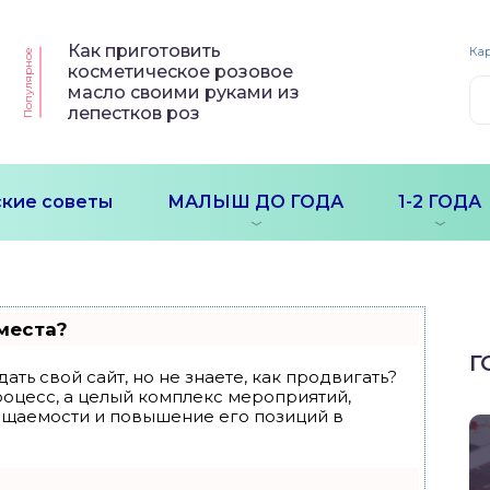
Как приготовить
Кар
Популярное
косметическое розовое
масло своими руками из
лепестков роз
кие советы
МАЛЫШ ДО ГОДА
1-2 ГОДА
места?
Г
ать свой сайт, но не знаете, как продвигать?
роцесс, а целый комплекс мероприятий,
ещаемости и повышение его позиций в